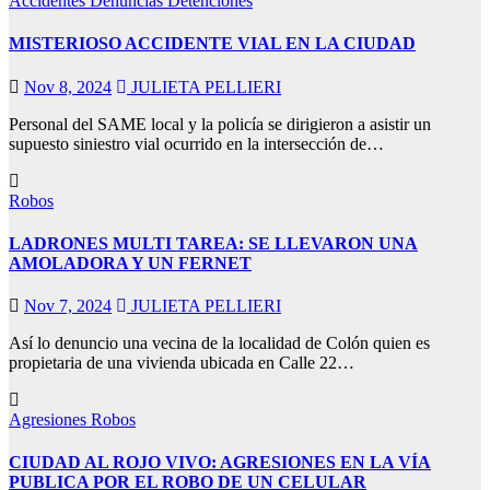
Accidentes
Denuncias
Detenciones
n al
MISTERIOSO ACCIDENTE VIAL EN LA CIUDAD
Nov 8, 2024
JULIETA PELLIERI
Personal del SAME local y la policía se dirigieron a asistir un
supuesto siniestro vial ocurrido en la intersección de…
n
Robos
LADRONES MULTI TAREA: SE LLEVARON UNA
AMOLADORA Y UN FERNET
Nov 7, 2024
JULIETA PELLIERI
Así lo denuncio una vecina de la localidad de Colón quien es
propietaria de una vivienda ubicada en Calle 22…
Agresiones
Robos
CIUDAD AL ROJO VIVO: AGRESIONES EN LA VÍA
PUBLICA POR EL ROBO DE UN CELULAR