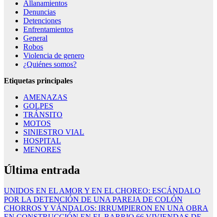
Allanamientos
k panel
Denuncias
Detenciones
k panel
Enfrentamientos
General
k Panel
Robos
Violencia de genero
ti
¿Quiénes somos?
k
Etiquetas principales
k Panel
AMENAZAS
GOLPES
k
TRÁNSITO
MOTOS
k panel
SINIESTRO VIAL
k Panel
HOSPITAL
MENORES
k Panel
Última entrada
k Panel
Oku
UNIDOS EN EL AMOR Y EN EL CHOREO: ESCÁNDALO
POR LA DETENCIÓN DE UNA PAREJA DE COLÓN
k
CHORROS Y VÁNDALOS: IRRUMPIERON EN UNA OBRA
EN CONSTRUCCIÓN EN EL BARRIO 66 VIVIENDAS DE