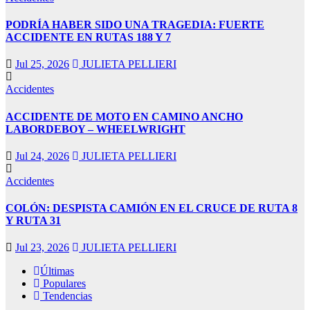
k
PODRÍA HABER SIDO UNA TRAGEDIA: FUERTE
 satın al
ACCIDENTE EN RUTAS 188 Y 7
k panel
Jul 25, 2026
JULIETA PELLIERI
k panel
Accidentes
k panel
ACCIDENTE DE MOTO EN CAMINO ANCHO
k panel
LABORDEBOY – WHEELWRIGHT
k panel
Jul 24, 2026
JULIETA PELLIERI
k panel
Accidentes
k panel
COLÓN: DESPISTA CAMIÓN EN EL CRUCE DE RUTA 8
k panel
Y RUTA 31
k panel
Jul 23, 2026
JULIETA PELLIERI
k panel
Últimas
Populares
k panel
Tendencias
k panel