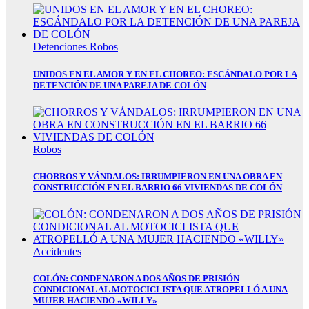
k
k panel
Detenciones
Robos
k panel
UNIDOS EN EL AMOR Y EN EL CHOREO: ESCÁNDALO POR LA
DETENCIÓN DE UNA PAREJA DE COLÓN
k panel
k panel
k panel
Robos
k panel
CHORROS Y VÁNDALOS: IRRUMPIERON EN UNA OBRA EN
k panel
CONSTRUCCIÓN EN EL BARRIO 66 VIVIENDAS DE COLÓN
k panel
k panel
Accidentes
k panel
COLÓN: CONDENARON A DOS AÑOS DE PRISIÓN
k panel
CONDICIONAL AL MOTOCICLISTA QUE ATROPELLÓ A UNA
MUJER HACIENDO «WILLY»
k panel