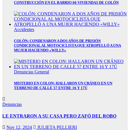
CONSTRUCCIÓN EN EL BARRIO 66 VIVIENDAS DE COLÓN
lot
ç Tv
Accidentes
ng
COLÓN: CONDENARON A DOS AÑOS DE PRISIÓN
g giriş
CONDICIONAL AL MOTOCICLISTA QUE ATROPELLÓ A UNA
MUJER HACIENDO «WILLY»
is
s giriş
Denuncias
General
is
his
MISTERIO EN COLON: HALLARON UN CRÁNEO EN UN
TERRENO DE CALLE 57 ENTRE 16 Y 17Ú
is Giriş
ino
Denuncias
นไลน์
LE ENTRARON A SU CASA PERO ZAFÓ DEL ROBO
Nov 12, 2024
JULIETA PELLIERI