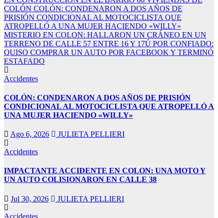
k panel
COLÓN
COLÓN: CONDENARON A DOS AÑOS DE
PRISIÓN CONDICIONAL AL MOTOCICLISTA QUE
k panel
ATROPELLÓ A UNA MUJER HACIENDO «WILLY»
MISTERIO EN COLON: HALLARON UN CRÁNEO EN UN
k panel
TERRENO DE CALLE 57 ENTRE 16 Y 17Ú
POR CONFIADO:
QUISO COMPRAR UN AUTO POR FACEBOOK Y TERMINÓ
k Panel
ESTAFADO
k
Accidentes
k
COLÓN: CONDENARON A DOS AÑOS DE PRISIÓN
k
CONDICIONAL AL MOTOCICLISTA QUE ATROPELLÓ A
UNA MUJER HACIENDO «WILLY»
k panel
Ago 6, 2026
JULIETA PELLIERI
k panel
Accidentes
k
k
IMPACTANTE ACCIDENTE EN COLON: UNA MOTO Y
UN AUTO COLISIONARON EN CALLE 38
klink
Jul 30, 2026
JULIETA PELLIERI
k
Accidentes