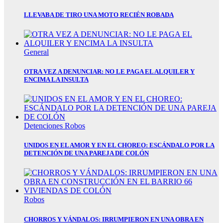
onusu veren siteler
LLEVABA DE TIRO UNA MOTO RECIÉN ROBADA
eri
s giriş telegram
General
s giriş
OTRA VEZ A DENUNCIAR: NO LE PAGA EL ALQUILER Y
iriş
ENCIMA LA INSULTA
Detenciones
Robos
güncel giriş
UNIDOS EN EL AMOR Y EN EL CHOREO: ESCÁNDALO POR LA
DETENCIÓN DE UNA PAREJA DE COLÓN
güncel giriş
Robos
ng
CHORROS Y VÁNDALOS: IRRUMPIERON EN UNA OBRA EN