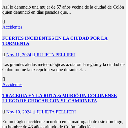
Así lo denunció una mujer de 57 años vecina de la ciudad de Colón
quien denunció en días pasados que…
s giriş
o
Accidentes
in giriş
FUERTES INCIDENTES EN LA CIUDAD POR LA
iriş
TORMENTA
Nov 11, 2024
JULIETA PELLIERI
et giriş
Las grandes alertas meteorológicas azotaron la región y la ciudad de
Colón no fue la excepción ya que durante el…
cort
t
Accidentes
o
TRAGEDIA EN LA RUTA 8: MURIÓ UN COLONENSE
LUEGO DE CHOCAR CON SU CAMIONETA
et
 giriş
Nov 10, 2024
JULIETA PELLIERI
o
En un trágico accidente ocurrido en la madrugada de este domingo,
un hombre de 43 años oriundo de Colón, falleció…