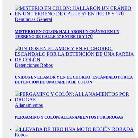
ku
 satın al
Denuncias
General
k Panel
MISTERIO EN COLON: HALLARON UN CRÁNEO EN UN
TERRENO DE CALLE 57 ENTRE 16 Y 17Ú
uel Pro
o review
avior Review
Detenciones
Robos
se
UNIDOS EN EL AMOR Y EN EL CHOREO: ESCÁNDALO POR LA
oost
DETENCIÓN DE UNA PAREJA DE COLÓN
oost Ultra
p review
Allanamientos
gy review
PERGAMINO Y COLÓN: ALLANAMIENTOS POR DROGAS
el pro
gy review
Robos