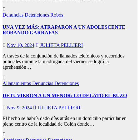
shabet
teleri
Denuncias
Detenciones
Robos
UNA VEZ MÁS; ATRAPARON A UN ADOLESCENTE
ROBANDO GARRAFAS
Nov 10, 2024
JULIETA PELLIERI
et
A través de la conjunción de llamados telefónicos y recorridos
k Panel
policiales durante la madrugada del viernes se logró la
aprehensión…
Allanamientos
Denuncias
Detenciones
ium24
DETUVIERON A UN MENOR: LO DELATÓ EL BUZO
ium24
Nov 9, 2024
JULIETA PELLIERI
ium24
El hecho se habría dado días atrás en un domicilio particular en
pleno centro de la localidad de Colón donde…