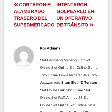
Navegación
CORTARON EL
INTENTARON
ALAMBRADO
GOLPEARLO EN
de
TRASERO DEL
UN OPERATIVO
entradas
SUPERMERCADO
DE TRÁNSITO
Por
Adriana
Slot Gampang Menang
Linj Slot
Online
Slot Online
Slot Online
Game
Toto Online
Link Alternatif Situs Toto
Jutawan toto
Situs Slot 4D Terbaru
Slot Online
Link Slot Online
Slot
Online
Slot Raffi Ahmad 77
Slot
Online
Slot Online
Slot Online
Situs