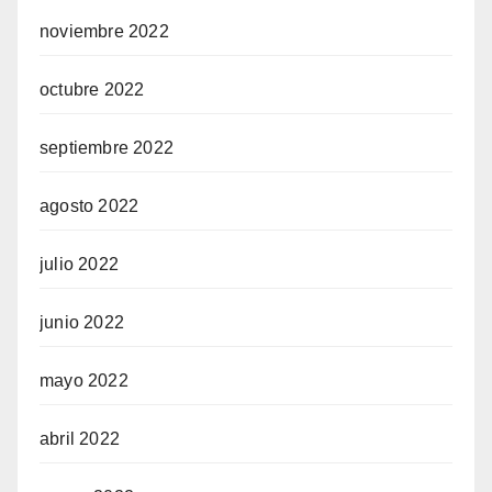
noviembre 2022
octubre 2022
septiembre 2022
agosto 2022
julio 2022
junio 2022
mayo 2022
abril 2022