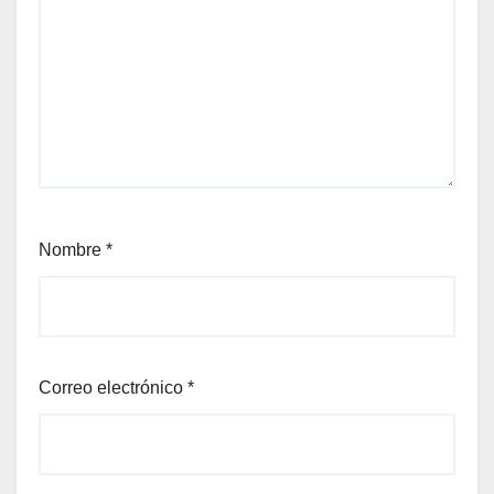
Nombre
*
Correo electrónico
*