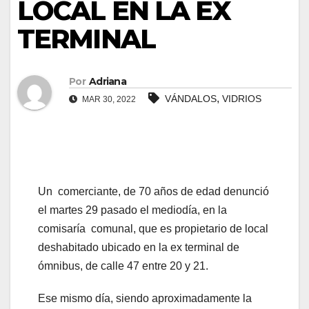
LOCAL EN LA EX
TERMINAL
Por
Adriana
,
VÁNDALOS
VIDRIOS
MAR 30, 2022
Un comerciante, de 70 años de edad denunció
el martes 29 pasado el mediodía, en la
comisaría comunal, que es propietario de local
deshabitado ubicado en la ex terminal de
ómnibus, de calle 47 entre 20 y 21.
Ese mismo día, siendo aproximadamente la