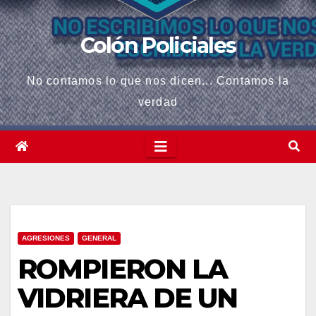
Colón Policiales
No contamos lo que nos dicen... Contamos la
verdad
AGRESIONES
GENERAL
ROMPIERON LA
VIDRIERA DE UN