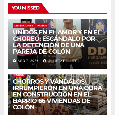
YOU MISSED
DETENCIONES
ROBOS
UNIDOS EN EL AMOR Y EN EL
CHOREO: ESCÁNDALO POR
LA DETENCIÓN DE UNA
PAREJA DE COLÓN
AGO 7, 2026
JULIETA PELLIERI
ROBOS
CHORROS Y VÁNDALOS:
IRRUMPIERON EN UNA OBRA
EN CONSTRUCCIÓN EN EL
BARRIO 66 VIVIENDAS DE
COLÓN