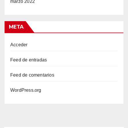
marzo 2022
META
Acceder
Feed de entradas
Feed de comentarios
WordPress.org