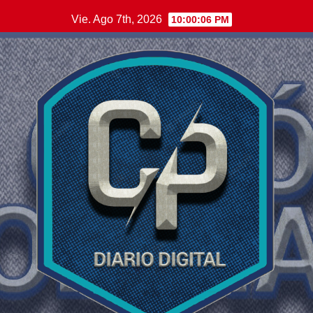
Saltar
Vie. Ago 7th, 2026
10:00:07 PM
al
contenido