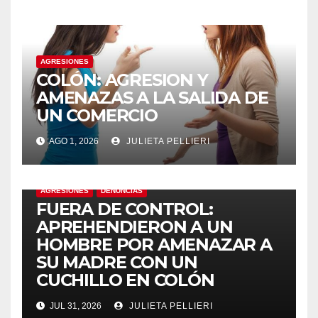
AGRESIONES
COLÓN: AGRESION Y
AMENAZAS A LA SALIDA DE
UN COMERCIO
AGO 1, 2026
JULIETA PELLIERI
AGRESIONES
DENUNCIAS
FUERA DE CONTROL:
APREHENDIERON A UN
HOMBRE POR AMENAZAR A
SU MADRE CON UN
CUCHILLO EN COLÓN
JUL 31, 2026
JULIETA PELLIERI