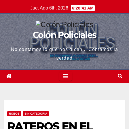
Saltar
Jue. Ago 6th, 2026
6:28:42 AM
al
contenido
ri
Colón Policiales
No contamos lo que nos dicen... Contamos la
verdad
ROBOS
SIN CATEGORÍA
RATEROS EN EL