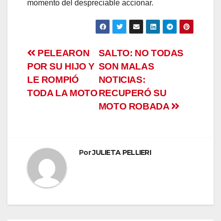
momento del despreciable accionar.
Navegación
PELEARON
SALTO: NO TODAS
POR SU HIJO Y
SON MALAS
l
de
LE ROMPIÓ
NOTICIAS:
entradas
TODA LA MOTO
RECUPERÓ SU
l
MOTO ROBADA
Por
JULIETA PELLIERI