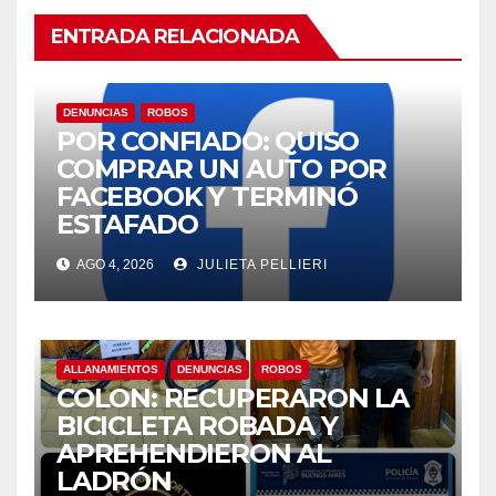
ENTRADA RELACIONADA
DENUNCIAS
ROBOS
POR CONFIADO: QUISO
COMPRAR UN AUTO POR
FACEBOOK Y TERMINÓ
ESTAFADO
AGO 4, 2026
JULIETA PELLIERI
ALLANAMIENTOS
DENUNCIAS
ROBOS
COLON: RECUPERARON LA
BICICLETA ROBADA Y
APREHENDIERON AL
LADRÓN