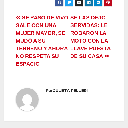
Navegación
SE PASÓ DE VIVO:
SE LAS DEJÓ
SALE CON UNA
SERVIDAS: LE
de
MUJER MAYOR, SE
ROBARON LA
entradas
MUDÓ A SU
MOTO CON LA
TERRENO Y AHORA
LLAVE PUESTA
NO RESPETA SU
DE SU CASA
ESPACIO
Por
JULIETA PELLIERI