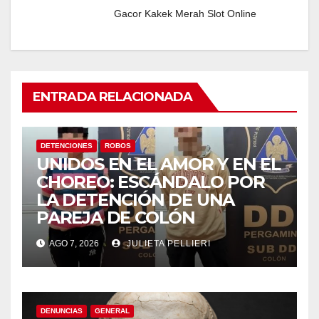
Gacor
Kakek Merah
Slot Online
ENTRADA RELACIONADA
DETENCIONES
ROBOS
UNIDOS EN EL AMOR Y EN EL
CHOREO: ESCÁNDALO POR
LA DETENCIÓN DE UNA
PAREJA DE COLÓN
AGO 7, 2026
JULIETA PELLIERI
DENUNCIAS
GENERAL