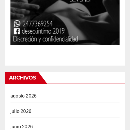
ARCHIVOS
agosto 2026
julio 2026
junio 2026