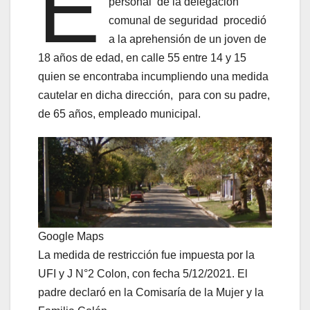
E
personal de la delegación
comunal de seguridad procedió
a la aprehensión de un joven de
18 años de edad, en calle 55 entre 14 y 15
quien se encontraba incumpliendo una medida
cautelar en dicha dirección, para con su padre,
de 65 años, empleado municipal.
Google Maps
La medida de restricción fue impuesta por la
UFI y J N°2 Colon, con fecha 5/12/2021. El
padre declaró en la Comisaría de la Mujer y la