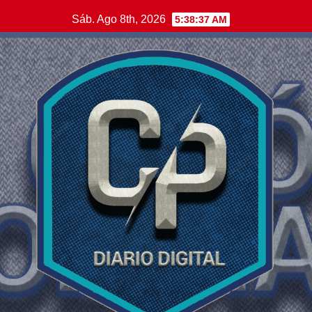
Saltar
Sáb. Ago 8th, 2026
5:38:38 AM
al
contenido