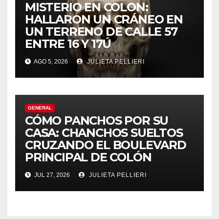
MISTERIO EN COLON:
HALLARON UN CRÁNEO EN
UN TERRENO DE CALLE 57
ENTRE 16 Y 17Ú
AGO 5, 2026
JULIETA PELLIERI
GENERAL
CÓMO PANCHOS POR SU
CASA: CHANCHOS SUELTOS
CRUZANDO EL BOULEVARD
PRINCIPAL DE COLÓN
JUL 27, 2026
JULIETA PELLIERI