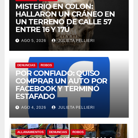
MISTERIO EN COLON:
HALLARON UN CRÁNEO EN
UN TERRENO DE CALLE 57
ENTRE 16 Y 17Ú
AGO 5, 2026
JULIETA PELLIERI
DENUNCIAS
ROBOS
POR CONFIADO: QUISO
COMPRAR UN AUTO POR
FACEBOOK Y TERMINÓ
ESTAFADO
AGO 4, 2026
JULIETA PELLIERI
ALLANAMIENTOS
DENUNCIAS
ROBOS