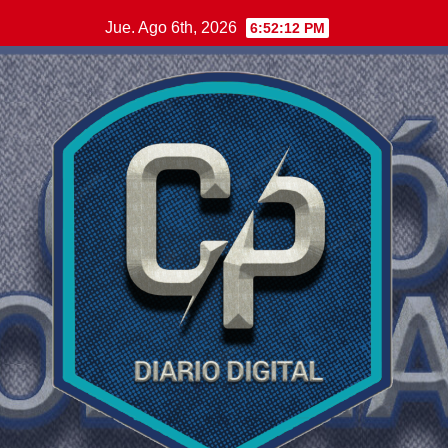
Saltar
Jue. Ago 6th, 2026
6:52:13 PM
al
contenido