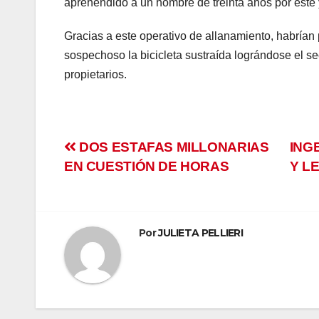
aprehendido a un hombre de treinta años por este y
 panel
Gracias a este operativo de allanamiento, habrían
satın al
sospechoso la bicicleta sustraída lográndose el se
satın al
propietarios.
 Panel
 panel
Navegación
DOS ESTAFAS MILLONARIAS
ING
EN CUESTIÓN DE HORAS
Y L
 panel
de
 Panel
entradas
Por
JULIETA PELLIERI
 panel
 panel
 panel