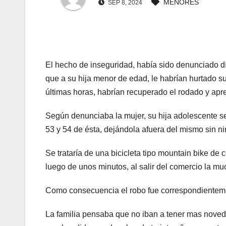
MENORES
SEP 8, 2024
 panel
 panel
El hecho de inseguridad, había sido denunciado dí
 Panel
que a su hija menor de edad, le habrían hurtado su
 panel
últimas horas, habrían recuperado el rodado y apr
 panel
Según denunciaba la mujer, su hija adolescente se
53 y 54 de ésta, dejándola afuera del mismo sin 
 Panel
Se trataría de una bicicleta tipo mountain bike d
 Panel
luego de unos minutos, al salir del comercio la mu
 panel
Como consecuencia el robo fue correspondienteme
 panel
La familia pensaba que no iban a tener mas noved