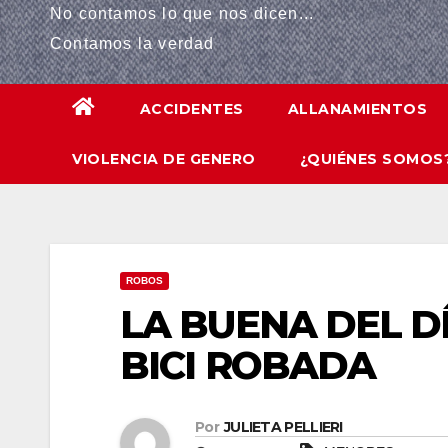
No contamos lo que nos dicen...
 panel
Contamos la verdad
 panel
ACCIDENTES
ALLANAMIENTOS
 panel
VIOLENCIA DE GENERO
¿QUIÉNES SOMOS
 panel
 Panel
 panel
ROBOS
giriş
LA BUENA DEL D
 panel
BICI ROBADA
 Panel
Por
JULIETA PELLIERI
 panel