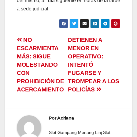
del mismo, al día siguiente en horas de la tarde
a sede judicial.
Navegación
NO
DETIENEN A
ESCARMIENTA
MENOR EN
de
MÁS: SIGUE
OPERATIVO:
entradas
MOLESTANDO
INTENTÓ
CON
FUGARSE Y
PROHIBICIÓN DE
TROMPEAR A LOS
ACERCAMIENTO
POLICÍAS
Por
Adriana
Slot Gampang Menang
Linj Slot