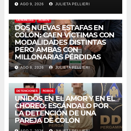
AGO 9, 2026
JULIETA PELLIERI
DENUNCIAS
ROBOS
DOS NUEVAS ESTAFAS EN
COLÓN: CAEN VÍCTIMAS CON
MODALIDADES DISTINTAS
PERO AMBAS CON
MILLONARIAS PÉRDIDAS
AGO 8, 2026
JULIETA PELLIERI
DETENCIONES
ROBOS
UNIDOS EN EL AMOR Y EN EL
CHOREO: ESCÁNDALO POR
LA DETENCIÓN DE UNA
PAREJA DE COLÓN
AGO 7, 2026
JULIETA PELLIERI