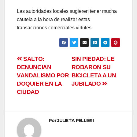
Las autoridades locales sugieren tener mucha
cautela a la hora de realizar estas
transacciones comerciales virtules.
Navegación
SALTO:
SIN PIEDAD: LE
DENUNCIAN
ROBARON SU
de
VANDALISMO POR
BICICLETA A UN
entradas
DOQUIER EN LA
JUBILADO
CIUDAD
Por
JULIETA PELLIERI