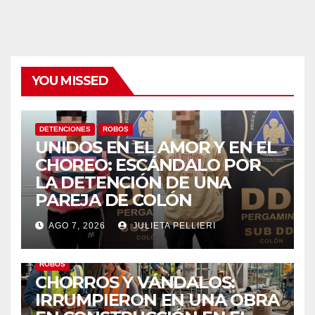
YOU MISSED
DETENCIONES
ROBOS
UNIDOS EN EL AMOR Y EN EL
CHOREO: ESCÁNDALO POR
LA DETENCIÓN DE UNA
PAREJA DE COLÓN
AGO 7, 2026
JULIETA PELLIERI
ROBOS
CHORROS Y VÁNDALOS:
IRRUMPIERON EN UNA OBRA