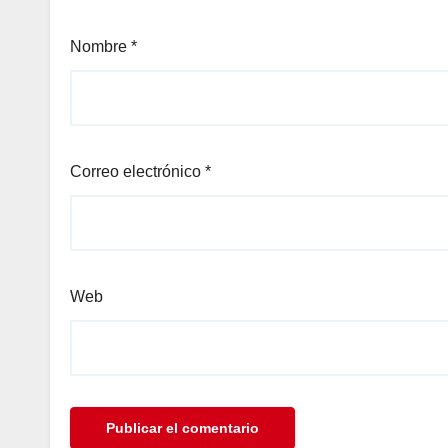
panel
Nombre
*
Panel
Panel
Correo electrónico
*
Panel
u
Web
panel
panel
panel