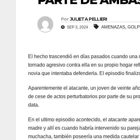
panel
Por
JULIETA PELLIERI
panel
,
AMENAZAS
GOLP
SEP 3, 2024
Panel
panel
El hecho trascendió en días pasados cuando una m
tornado agresivo contra ella en su propio hogar re
panel
novia que intentaba defenderla. El episodio finali
Panel
Aparentemente el atacante, un joven de veinte añ
de cese de actos perturbatorios por parte de su pr
Panel
data.
panel
En el ultimo episodio acontecido, el atacante apar
panel
madre y allí es cuando habría intervenido su parej
muchacha, también poseería una medida cautelar de