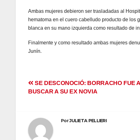
panel
Ambas mujeres debieron ser trasladadas al Hospita
atın al
hematoma en el cuero cabelludo producto de los go
blanca en su mano izquierda como resultado de inte
atın al
Finalmente y como resultado ambas mujeres denunci
Panel
Junín.
panel
panel
Navegación
SE DESCONOCIÓ: BORRACHO FUE 
Panel
BUSCAR A SU EX NOVIA
de
panel
entradas
panel
Por
JULIETA PELLIERI
panel