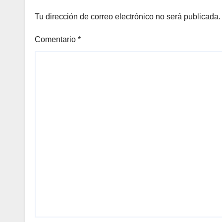
panel
Tu dirección de correo electrónico no será publicada.
panel
Comentario
*
panel
panel
panel
Panel
Panel