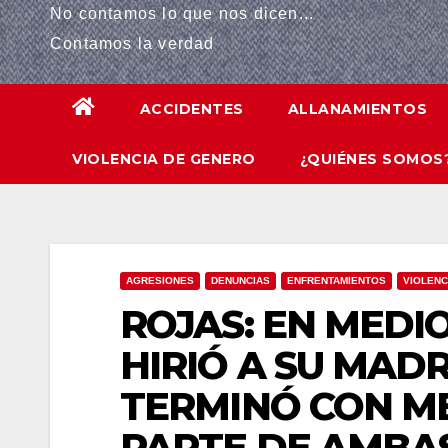
No contamos lo que nos dicen...
panel
Contamos la verdad
panel
ACCIDENTES
ALLANAMIENTOS
panel
VIOLENCIA DE GENERO
¿QUIÉNES SOMOS
panel
Panel
panel
AGRESIONES
DENUNCIAS
ENFRENTAMIENTOS
VIOLENC
iriş
ROJAS: EN MEDIO
panel
HIRIÓ A SU MADR
TERMINÓ CON M
Panel
PARTE DE AMBA
panel