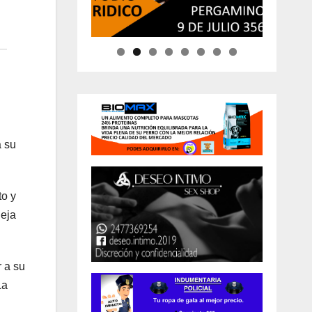
a su
to y
ieja
r a su
La