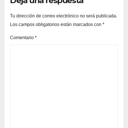
Deja una respuesta
el
Tu dirección de correo electrónico no será publicada.
el
Los campos obligatorios están marcados con
*
el
Comentario
*
el
el
el
el
el