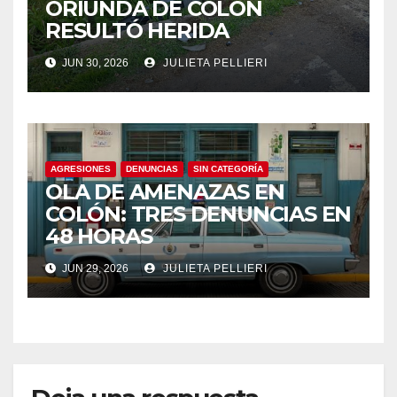
ORIUNDA DE COLÓN
el
RESULTÓ HERIDA
el
JUN 30, 2026
JULIETA PELLIERI
el
el
AGRESIONES
DENUNCIAS
SIN CATEGORÍA
el
OLA DE AMENAZAS EN
COLÓN: TRES DENUNCIAS EN
el
48 HORAS
el
JUN 29, 2026
JULIETA PELLIERI
el
el
el