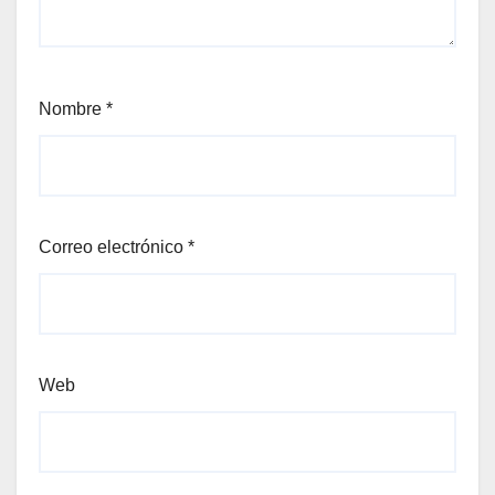
el
Nombre
*
el
el
Correo electrónico
*
el
el
Web