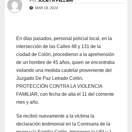
Por
JULIETA PELLIERI
el
MAR 18, 2024
el
el
En días pasados, personal policial local, en la
intersección de las Calles 48 y 131 de la
el
ciudad de Colón, procedieron a la aprehensión
el
de un hombre de 45 años, quien se encontraba
violando una medida cautelar proveniente del
el
Juzgado De Paz Letrado Colón,
PROTECCIÓN CONTRA LA VIOLENCIA
el
FAMILIAR, con fecha de alta el 11 del corriente
mes y año.
el
Se recibió nuevamente a la víctima la
ş
declaración testimonial en la Comisaria de la
el
mujer y la Familia Colón. Interviene la UFI y J