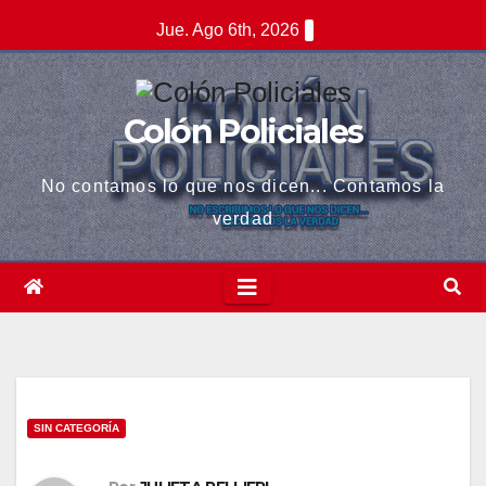
Saltar
el
Jue. Ago 6th, 2026
al
el
contenido
tleri
Colón Policiales
No contamos lo que nos dicen... Contamos la
verdad
el
SIN CATEGORÍA
el