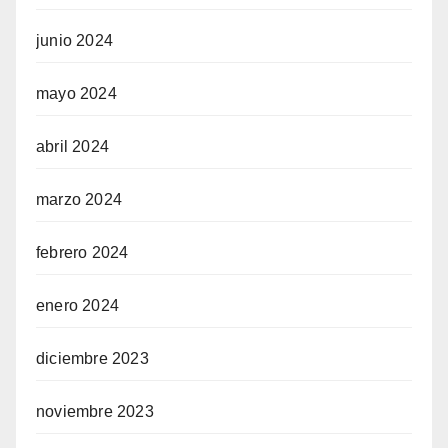
el
junio 2024
mayo 2024
n al
el
abril 2024
ro
marzo 2024
iew
febrero 2024
 Review
enero 2024
diciembre 2023
noviembre 2023
ltra