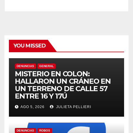
riş
YOU MISSED
riş
DENUNCIAS
GENERAL
MISTERIO EN COLON:
HALLARON UN CRÁNEO EN
UN TERRENO DE CALLE 57
ENTRE 16 Y 17Ú
AGO 5, 2026
JULIETA PELLIERI
DENUNCIAS
ROBOS