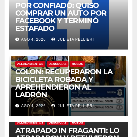
POR CONFIADO: QUISO
COMPRAR UN AUTO POR
FACEBOOK Y TERMINÓ
ESTAFADO
ş
AGO 4, 2026
JULIETA PELLIERI
et
ALLANAMIENTOS
DENUNCIAS
ROBOS
COLON: RECUPERARON LA
i
BICICLETA ROBADA Y
APREHENDIERON AL
LADRÓN
AGO 4, 2026
JULIETA PELLIERI
ALLANAMIENTOS
DENUNCIAS
ROBOS
ATRAPADO IN FRAGANTI: LO