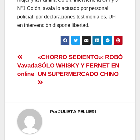
N°1 Colón, avala lo actuado por personal
el
policial, por declaraciones testimoniales, UFI
en intervención dispone libertad.
el
el
el
Navegación
«CHORRO SEDIENTO»: ROBÓ
Vavada
SÓLO WHISKY Y FERNET EN
de
el
online
UN SUPERMERCADO CHINO
entradas
el
el
Por
JULIETA PELLIERI
el
el