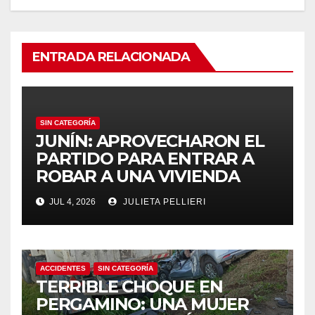
el
el
ENTRADA RELACIONADA
el
n al
SIN CATEGORÍA
n al
JUNÍN: APROVECHARON EL
PARTIDO PARA ENTRAR A
el
ROBAR A UNA VIVIENDA
el
JUL 4, 2026
JULIETA PELLIERI
el
el
ACCIDENTES
SIN CATEGORÍA
TERRIBLE CHOQUE EN
el
PERGAMINO: UNA MUJER