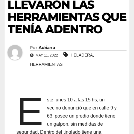
LLEVARON LAS
HERRAMIENTAS QUE
TENÍA ADENTRO
Por
Adriana
,
HELADERA
MAY 11, 2022
HERRAMIENTAS
E
ste lunes 10 a las 15 hs, un
vecino denunció que en calle 9 y
63, posee un predio donde tiene
un galpón, sin medidas de
seguridad. Dentro del tinglado tiene una