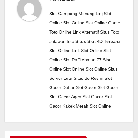
Slot Gampang Menang
Linj Slot
Online
Slot Online
Slot Online
Game
Toto Online
Link Alternatif Situs Toto
Jutawan toto
Situs Slot 4D Terbaru
Slot Online
Link Slot Online
Slot
Online
Slot Raffi Ahmad 77
Slot
Online
Slot Online
Slot Online
Situs
Server Luar
Situs Bo Resmi
Slot
Gacor
Daftar Slot Gacor
Slot Gacor
Slot Gacor
Agen Slot Gacor
Slot
Gacor
Kakek Merah
Slot Online