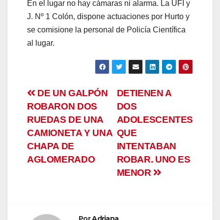
En el lugar no hay cámaras ni alarma. La UFI y
J. Nº 1 Colón, dispone actuaciones por Hurto y
se comisione la personal de Policía Científica
al lugar.
Navegación
DE UN GALPÓN
DETIENEN A
ROBARON DOS
DOS
de
RUEDAS DE UNA
ADOLESCENTES
entradas
CAMIONETA Y UNA
QUE
CHAPA DE
INTENTABAN
AGLOMERADO
ROBAR. UNO ES
MENOR
Por
Adriana