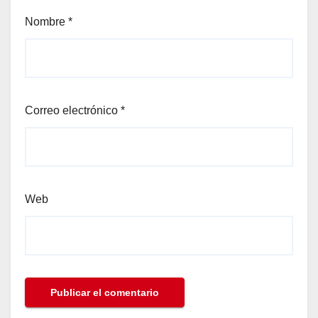
Nombre
*
Correo electrónico
*
Web