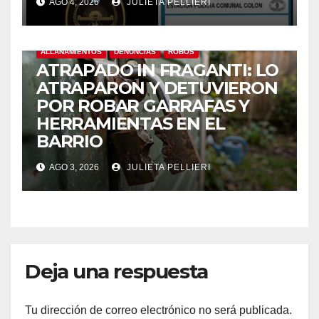
AGO 4, 2026
JULIETA PELLIERI
ALLANAMIENTOS
DENUNCIAS
ROBOS
ATRAPADO IN FRAGANTI: LO
ATRAPARON Y DETUVIERON
POR ROBAR GARRAFAS Y
HERRAMIENTAS EN EL
BARRIO
AGO 3, 2026
JULIETA PELLIERI
Deja una respuesta
Tu dirección de correo electrónico no será publicada.