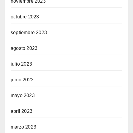
noviembre 2023
octubre 2023
septiembre 2023
agosto 2023
julio 2023
junio 2023
mayo 2023
abril 2023
marzo 2023