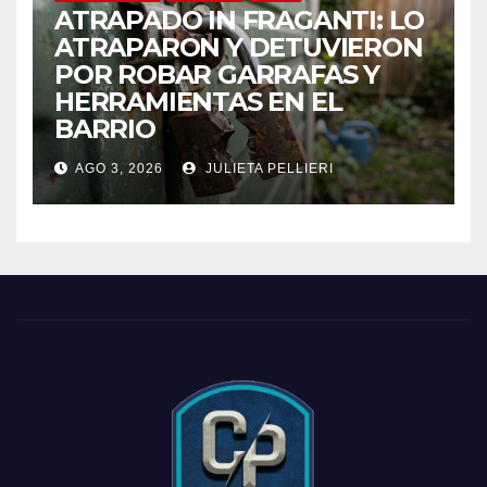
ATRAPADO IN FRAGANTI: LO
ATRAPARON Y DETUVIERON
POR ROBAR GARRAFAS Y
HERRAMIENTAS EN EL
BARRIO
AGO 3, 2026
JULIETA PELLIERI