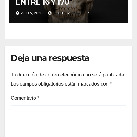
ENTRE 16 Y 17Ú
AGO 5, 2026
JULIETA PELLIERI
tın al
anel
anel
Deja una respuesta
anel
Tu dirección de correo electrónico no será publicada.
anel
Los campos obligatorios están marcados con
*
anel
Comentario
*
anel
anel
anel