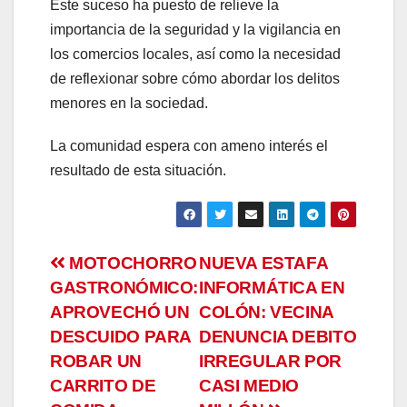
Este suceso ha puesto de relieve la
anel
importancia de la seguridad y la vigilancia en
los comercios locales, así como la necesidad
anel
de reflexionar sobre cómo abordar los delitos
menores en la sociedad.
anel
La comunidad espera con ameno interés el
anel
resultado de esta situación.
anel
anel
Navegación
MOTOCHORRO
NUEVA ESTAFA
GASTRONÓMICO:
INFORMÁTICA EN
de
APROVECHÓ UN
COLÓN: VECINA
entradas
DESCUIDO PARA
DENUNCIA DEBITO
ROBAR UN
IRREGULAR POR
anel
CARRITO DE
CASI MEDIO