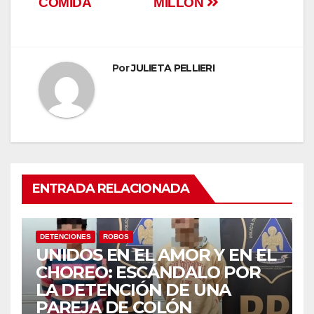
COMIDA
MILLÓN
anel
anel
Por
JULIETA PELLIERI
anel
anel
ENTRADA RELACIONADA
anel
DETENCIONES
ROBOS
UNIDOS EN EL AMOR Y EN EL
anel
CHOREO: ESCÁNDALO POR
LA DETENCIÓN DE UNA
anel
PAREJA DE COLÓN