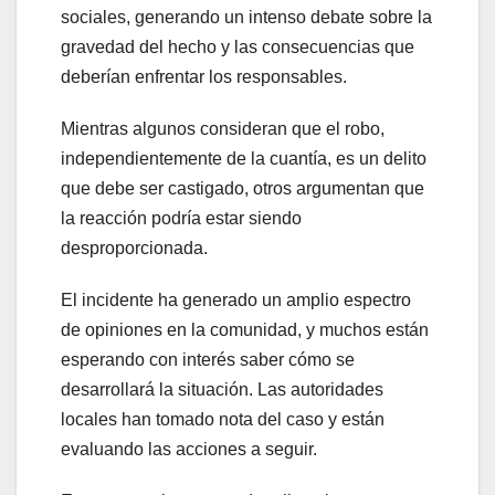
sociales, generando un intenso debate sobre la
anel
gravedad del hecho y las consecuencias que
anel
deberían enfrentar los responsables.
anel
Mientras algunos consideran que el robo,
independientemente de la cuantía, es un delito
anel
que debe ser castigado, otros argumentan que
la reacción podría estar siendo
anel
desproporcionada.
anel
El incidente ha generado un amplio espectro
anel
de opiniones en la comunidad, y muchos están
esperando con interés saber cómo se
anel
desarrollará la situación. Las autoridades
locales han tomado nota del caso y están
anel
evaluando las acciones a seguir.
anel