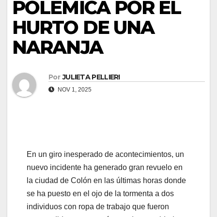
POLÉMICA POR EL
anel
HURTO DE UNA
NARANJA
anel
anel
Por
JULIETA PELLIERI
anel
NOV 1, 2025
anel
anel
anel
En un giro inesperado de acontecimientos, un
nuevo incidente ha generado gran revuelo en
anel
la ciudad de Colón en las últimas horas donde
se ha puesto en el ojo de la tormenta a dos
anel
individuos con ropa de trabajo que fueron