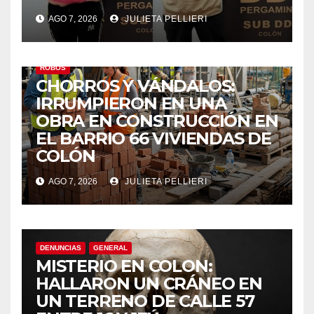
anel
AGO 7, 2026
JULIETA PELLIERI
ROBOS
CHORROS Y VÁNDALOS:
IRRUMPIERON EN UNA
OBRA EN CONSTRUCCIÓN EN
anel
EL BARRIO 66 VIVIENDAS DE
COLÓN
anel
AGO 7, 2026
JULIETA PELLIERI
DENUNCIAS
GENERAL
MISTERIO EN COLON:
nk
HALLARON UN CRÁNEO EN
UN TERRENO DE CALLE 57