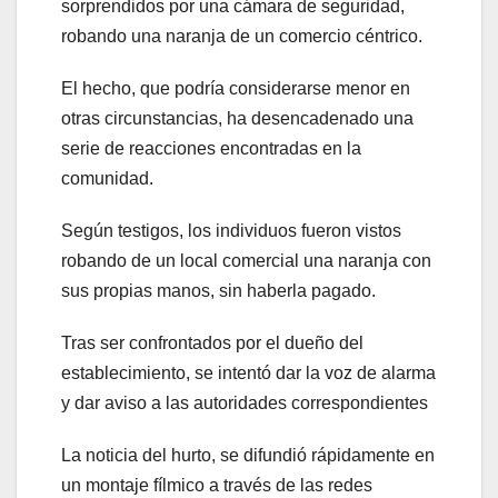
anel
sorprendidos por una cámara de seguridad,
robando una naranja de un comercio céntrico.
tın al
El hecho, que podría considerarse menor en
tın al
otras circunstancias, ha desencadenado una
serie de reacciones encontradas en la
anel
comunidad.
anel
Según testigos, los individuos fueron vistos
anel
robando de un local comercial una naranja con
sus propias manos, sin haberla pagado.
anel
Tras ser confrontados por el dueño del
anel
establecimiento, se intentó dar la voz de alarma
y dar aviso a las autoridades correspondientes
anel
La noticia del hurto, se difundió rápidamente en
anel
un montaje fílmico a través de las redes