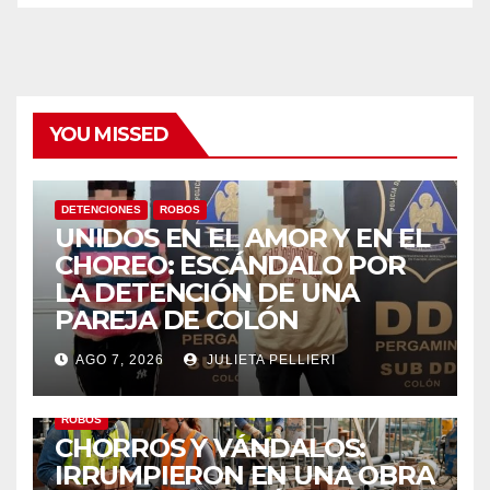
YOU MISSED
DETENCIONES
ROBOS
UNIDOS EN EL AMOR Y EN EL
CHOREO: ESCÁNDALO POR
LA DETENCIÓN DE UNA
PAREJA DE COLÓN
AGO 7, 2026
JULIETA PELLIERI
ROBOS
CHORROS Y VÁNDALOS:
IRRUMPIERON EN UNA OBRA