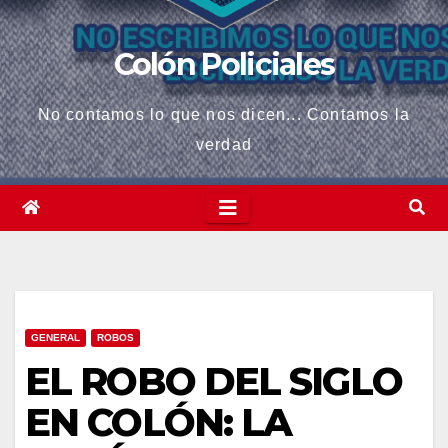
anel
Colón Policiales
anel
No contamos lo que nos dicen... Contamos la
anel
verdad
anel
anel
anel
iş
GENERAL
ROBOS
anel
EL ROBO DEL SIGLO
anel
EN COLÓN: LA
anel