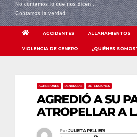
No contamos lo que nos dicen...
el
Contamos la verdad
el
ACCIDENTES
ALLANAMIENTOS
el
VIOLENCIA DE GENERO
¿QUIÉNES SOMOS
el
el
el
AGRESIONES
DENUNCIAS
DETENCIONES
ş
AGREDIÓ A SU P
el
ATROPELLAR A L
el
Por
JULIETA PELLIERI
el