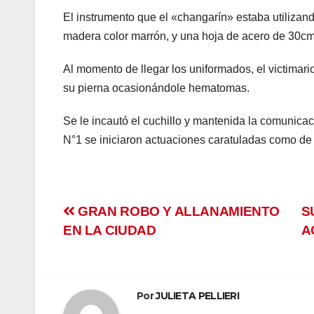
el
El instrumento que el «changarín» estaba utilizan
madera color marrón, y una hoja de acero de 30c
el
Al momento de llegar los uniformados, el victimar
el
su pierna ocasionándole hematomas.
el
Se le incautó el cuchillo y mantenida la comunicaci
N°1 se iniciaron actuaciones caratuladas como de 
el
el
el
Navegación
GRAN ROBO Y ALLANAMIENTO
S
EN LA CIUDAD
A
el
de
entradas
el
Por
JULIETA PELLIERI
el