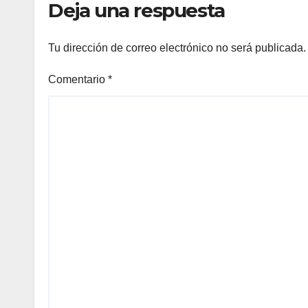
Deja una respuesta
el
Tu dirección de correo electrónico no será publicada.
el
Comentario
*
el
el
el
el
el