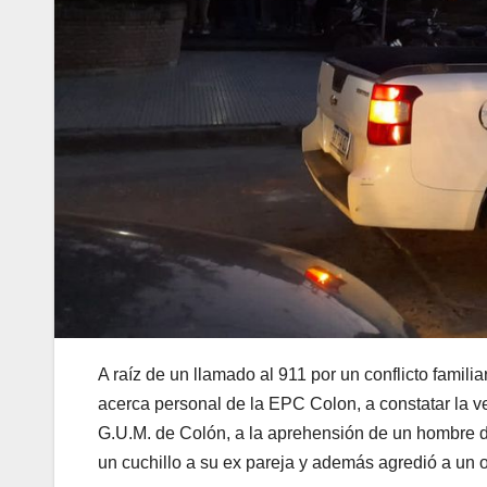
el
n al
n al
el
el
el
el
el
A raíz de un llamado al 911 por un conflicto famili
acerca personal de la EPC Colon, a constatar la ve
el
G.U.M. de Colón, a la aprehensión de un hombre
el
un cuchillo a su ex pareja y además agredió a un of