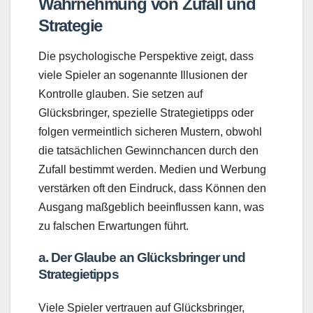
Wahrnehmung von Zufall und
Strategie
Die psychologische Perspektive zeigt, dass
viele Spieler an sogenannte Illusionen der
Kontrolle glauben. Sie setzen auf
Glücksbringer, spezielle Strategietipps oder
folgen vermeintlich sicheren Mustern, obwohl
die tatsächlichen Gewinnchancen durch den
Zufall bestimmt werden. Medien und Werbung
verstärken oft den Eindruck, dass Können den
Ausgang maßgeblich beeinflussen kann, was
zu falschen Erwartungen führt.
a. Der Glaube an Glücksbringer und
Strategietipps
Viele Spieler vertrauen auf Glücksbringer,