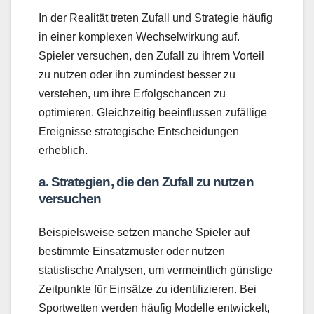
In der Realität treten Zufall und Strategie häufig
in einer komplexen Wechselwirkung auf.
Spieler versuchen, den Zufall zu ihrem Vorteil
zu nutzen oder ihn zumindest besser zu
verstehen, um ihre Erfolgschancen zu
optimieren. Gleichzeitig beeinflussen zufällige
Ereignisse strategische Entscheidungen
erheblich.
a. Strategien, die den Zufall zu nutzen
versuchen
Beispielsweise setzen manche Spieler auf
bestimmte Einsatzmuster oder nutzen
statistische Analysen, um vermeintlich günstige
Zeitpunkte für Einsätze zu identifizieren. Bei
Sportwetten werden häufig Modelle entwickelt,