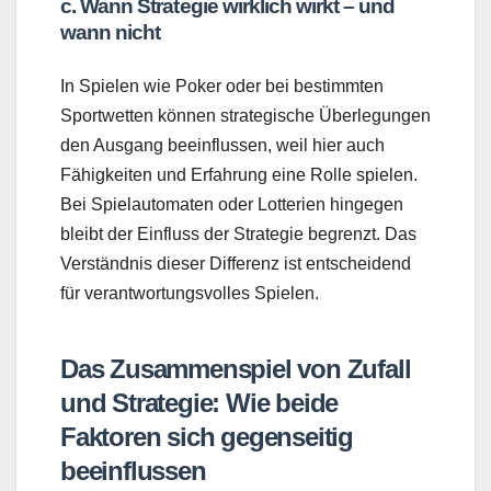
c. Wann Strategie wirklich wirkt – und
wann nicht
In Spielen wie Poker oder bei bestimmten
Sportwetten können strategische Überlegungen
den Ausgang beeinflussen, weil hier auch
Fähigkeiten und Erfahrung eine Rolle spielen.
Bei Spielautomaten oder Lotterien hingegen
bleibt der Einfluss der Strategie begrenzt. Das
Verständnis dieser Differenz ist entscheidend
für verantwortungsvolles Spielen.
Das Zusammenspiel von Zufall
und Strategie: Wie beide
Faktoren sich gegenseitig
beeinflussen