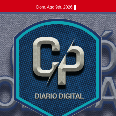
Saltar
Dom. Ago 9th, 2026
al
contenido