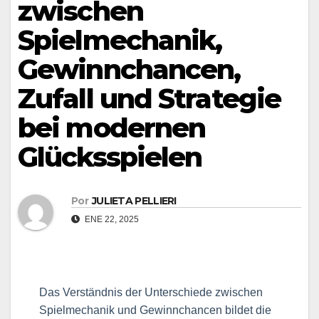
zwischen
Spielmechanik,
Gewinnchancen,
Zufall und Strategie
bei modernen
Glücksspielen
Por
JULIETA PELLIERI
ENE 22, 2025
Das Verständnis der Unterschiede zwischen
Spielmechanik und Gewinnchancen bildet die