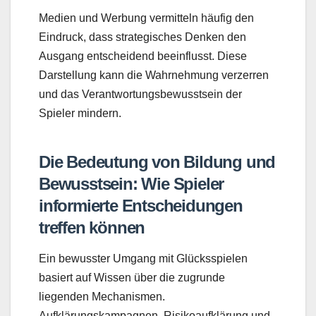
Medien und Werbung vermitteln häufig den
Eindruck, dass strategisches Denken den
Ausgang entscheidend beeinflusst. Diese
Darstellung kann die Wahrnehmung verzerren
und das Verantwortungsbewusstsein der
Spieler mindern.
Die Bedeutung von Bildung und
Bewusstsein: Wie Spieler
informierte Entscheidungen
treffen können
Ein bewusster Umgang mit Glücksspielen
basiert auf Wissen über die zugrunde
liegenden Mechanismen.
Aufklärungskampagnen, Risikoaufklärung und