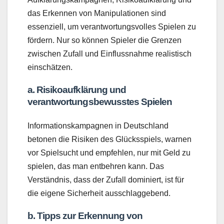
das Erkennen von Manipulationen sind
essenziell, um verantwortungsvolles Spielen zu
fördern. Nur so können Spieler die Grenzen
zwischen Zufall und Einflussnahme realistisch
einschätzen.
a. Risikoaufklärung und
verantwortungsbewusstes Spielen
Informationskampagnen in Deutschland
betonen die Risiken des Glücksspiels, warnen
vor Spielsucht und empfehlen, nur mit Geld zu
spielen, das man entbehren kann. Das
Verständnis, dass der Zufall dominiert, ist für
die eigene Sicherheit ausschlaggebend.
b. Tipps zur Erkennung von