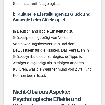
Spielmechanik festgelegt ist.
b. Kulturelle Einstellungen zu Glück und
Strategie beim Glücksspiel
In Deutschland ist die Einstellung zu
Glücksspielen geprägt von Vorsicht,
Verantwortungsbewusstsein und dem
Bewusstsein für die Risiken. Das Vertrauen in
Glückssymbole oder strategische Tipps ist
weniger ausgeprägt als in einigen anderen
Kulturen, was die Wahrnehmung von Zufall und
Können beeinflusst.
Nicht-Obvious Aspekte:
Psychologische Effekte und