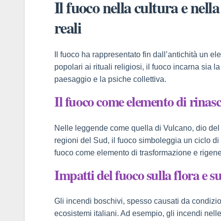
Il fuoco nella cultura e nell
panel
reali
panel
Il fuoco ha rappresentato fin dall’antichità un e
panel
popolari ai rituali religiosi, il fuoco incarna sia
paesaggio e la psiche collettiva.
panel
Il fuoco come elemento di rinasci
panel
Panel
Nelle leggende come quella di Vulcano, dio del f
regioni del Sud, il fuoco simboleggia un ciclo d
fuoco come elemento di trasformazione e rigener
Impatti del fuoco sulla flora e s
Panel
Gli incendi boschivi, spesso causati da condizion
ecosistemi italiani. Ad esempio, gli incendi nell