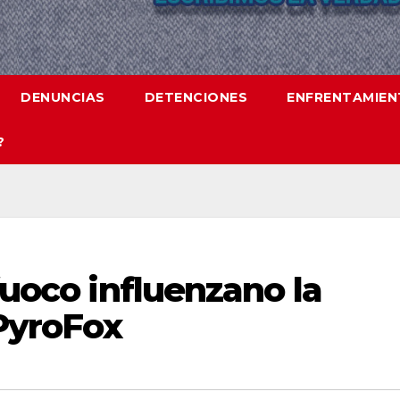
DENUNCIAS
DETENCIONES
ENFRENTAMIE
?
fuoco influenzano la
 PyroFox