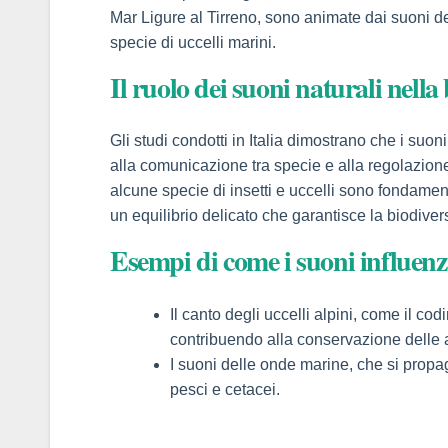
panel
Mar Ligure al Tirreno, sono animate dai suoni del
specie di uccelli marini.
panel
Il ruolo dei suoni naturali nella
panel
Gli studi condotti in Italia dimostrano che i suon
panel
alla comunicazione tra specie e alla regolazi
alcune specie di insetti e uccelli sono fondamen
panel
un equilibrio delicato che garantisce la biodivers
panel
Esempi di come i suoni influen
panel
Il canto degli uccelli alpini, come il co
panel
contribuendo alla conservazione delle a
I suoni delle onde marine, che si propa
panel
pesci e cetacei.
panel