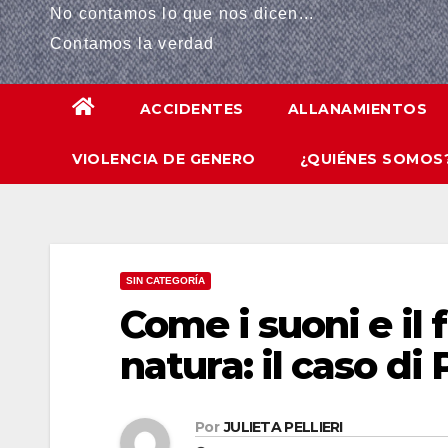
No contamos lo que nos dicen...
panel
Contamos la verdad
panel
ACCIDENTES
ALLANAMIENTOS
panel
VIOLENCIA DE GENERO
¿QUIÉNES SOMOS
panel
Panel
panel
SIN CATEGORÍA
iriş
Come i suoni e il 
panel
natura: il caso di
Panel
Por
JULIETA PELLIERI
panel