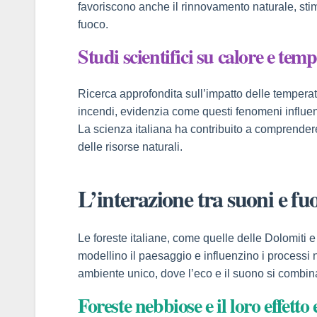
favoriscono anche il rinnovamento naturale, sti
fuoco.
panel
Studi scientifici su calore e tem
Panel
Panel
Ricerca approfondita sull’impatto delle temperat
incendi, evidenzia come questi fenomeni influenz
Panel
La scienza italiana ha contribuito a comprender
delle risorse naturali.
u
L’interazione tra suoni e fuo
panel
Le foreste italiane, come quelle delle Dolomiti 
modellino il paesaggio e influenzino i processi na
panel
ambiente unico, dove l’eco e il suono si combina
panel
Foreste nebbiose e il loro effetto 