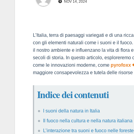
NOV 14, 2024
panel
panel
L’Italia, terra di paesaggi variegati e di una ric
Panel
con gli elementi naturali come i suoni e il fuo
il nostro ambiente e influenzano la vita di flora 
panel
secoli di storia. In questo articolo, esploreremo
come le innovazioni moderne, come
pyrofoxx 
panel
maggiore consapevolezza e tutela delle risorse 
Panel
Indice dei contenuti
Panel
panel
I suoni della natura in Italia
Il fuoco nella cultura e nella natura italiana
panel
L’interazione tra suoni e fuoco nelle foreste