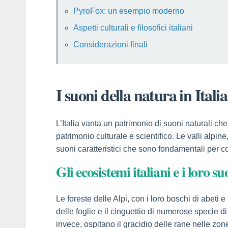
panel
PyroFox: un esempio moderno
atın al
Aspetti culturali e filosofici italiani
Considerazioni finali
atın al
Panel
I suoni della natura in Itali
panel
panel
L’Italia vanta un patrimonio di suoni naturali 
patrimonio culturale e scientifico. Le valli alpi
Panel
suoni caratteristici che sono fondamentali per c
Gli ecosistemi italiani e i loro su
panel
panel
Le foreste delle Alpi, con i loro boschi di abeti e
delle foglie e il cinguettio di numerose specie d
panel
invece, ospitano il gracidio delle rane nelle zone