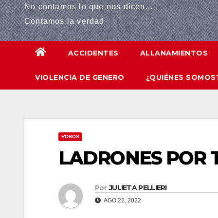
No contamos lo que nos dicen...
anel
Contamos la verdad
anel
ACCIDENTES
ALLANAMIENTOS
anel
VIOLENCIA DE GENERO
¿QUIÉNES SOMOS
anel
Panel
anel
ROBOS
riş
LADRONES POR 
anel
Por
JULIETA PELLIERI
Panel
AGO 22, 2022
anel