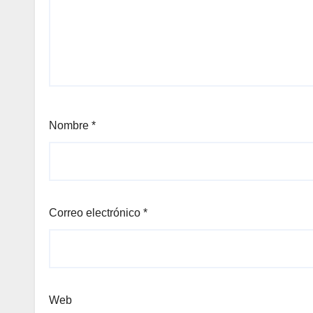
anel
anel
anel
anel
Nombre
*
anel
Panel
Correo electrónico
*
Panel
Web