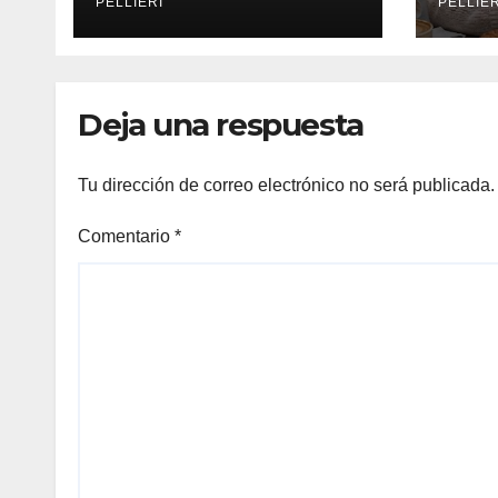
SOLÍS:
MOD
PELLIERI
PELLIER
anel
RECUPERARON
DIS
MEDIO MILLÓN DE
AMB
anel
PESOS, ADEMÁS DE
MIL
DÓLARES
PÉR
Deja una respuesta
anel
anel
Tu dirección de correo electrónico no será publicada.
anel
Comentario
*
anel
anel
anel
anel
anel