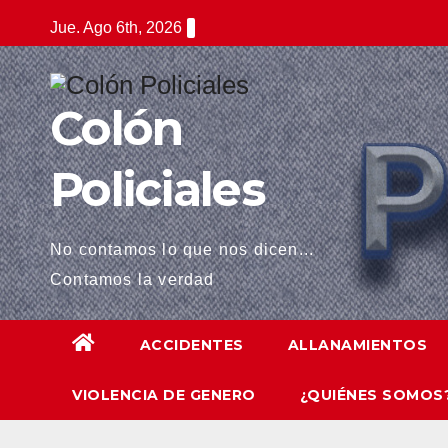
Saltar
 panel
Jue. Ago 6th, 2026
al
 panel
contenido
 paketleri
Colón
Policiales
No contamos lo que nos dicen...
Contamos la verdad
ACCIDENTES
ALLANAMIENTOS
 panel
VIOLENCIA DE GENERO
¿QUIÉNES SOMOS
 panel