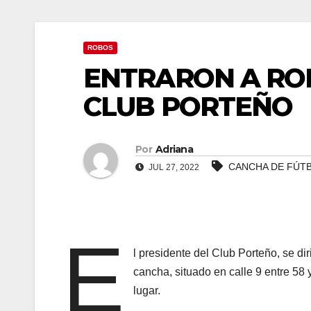
 panel
ROBOS
 panel
ENTRARON A RO
 panel
CLUB PORTEÑO
 panel
 panel
Por
Adriana
CANCHA DE FÚT
JUL 27, 2022
 panel
 Panel
E
 panel
l presidente del Club Porteño, se di
cancha, situado en calle 9 entre 58 
giriş
lugar.
 panel