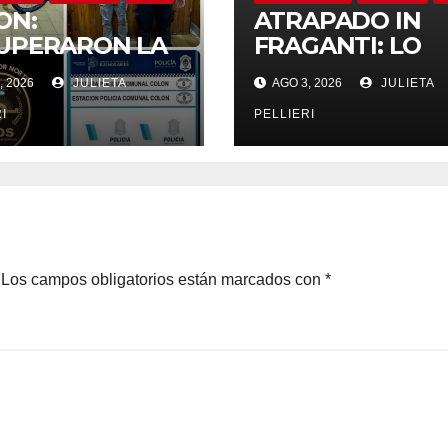
ON:
ATRAPADO IN
UPERARON LA
FRAGANTI: LO
ICLETA ROBADA
ATRAPARON Y
, 2026
JULIETA
AGO 3, 2026
JULIETA
PREHENDIERON
DETUVIERON P
LADRÓN
ROBAR GARRAF
I
PELLIERI
Y HERRAMIENT
EN EL BARRIO
Los campos obligatorios están marcados con
*