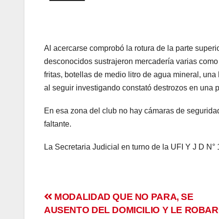
 Panel
 panel
Al acercarse comprobó la rotura de la parte superi
desconocidos sustrajeron mercadería varias como 
 panel
fritas, botellas de medio litro de agua mineral, u
 panel
al seguir investigando constató destrozos en una p
 Panel
En esa zona del club no hay cámaras de seguridad 
faltante.
 panel
La Secretaria Judicial en turno de la UFI Y J D N
 panel
 Panel
Navegación
MODALIDAD QUE NO PARA, SE
 Panel
AUSENTO DEL DOMICILIO Y LE ROBA