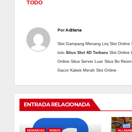
de
 panel
TODO
entradas
 panel
 panel
Por
Adriana
satın al
Slot Gampang Menang
Linj Slot Online
toto
Situs Slot 4D Terbaru
Slot Online
satın al
Online
Situs Server Luar
Situs Bo Resm
 Panel
Gacor
Kakek Merah
Slot Online
 panel
 panel
ENTRADA RELACIONADA
 Panel
 panel
DENUNCIAS
ROBOS
ALLANAM