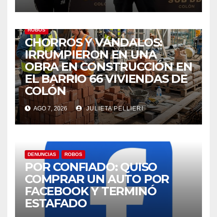
ROBOS
CHORROS Y VÁNDALOS:
IRRUMPIERON EN UNA
OBRA EN CONSTRUCCIÓN EN
EL BARRIO 66 VIVIENDAS DE
COLÓN
AGO 7, 2026
JULIETA PELLIERI
DENUNCIAS
ROBOS
POR CONFIADO: QUISO
COMPRAR UN AUTO POR
FACEBOOK Y TERMINÓ
ESTAFADO