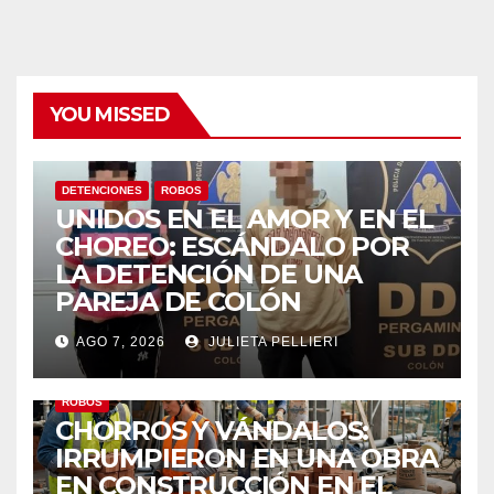
YOU MISSED
DETENCIONES
ROBOS
UNIDOS EN EL AMOR Y EN EL
CHOREO: ESCÁNDALO POR
LA DETENCIÓN DE UNA
PAREJA DE COLÓN
AGO 7, 2026
JULIETA PELLIERI
ROBOS
CHORROS Y VÁNDALOS:
IRRUMPIERON EN UNA OBRA
EN CONSTRUCCIÓN EN EL