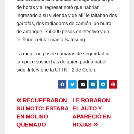
de horas y al regresar notó que habrían
ingresado a su vivienda y de allí le faltaban dos
garrafas, dos radiadores de camión, un burro
de arranque, $50000 pesos en efectivo y un
teléfono celular marca Samsung.
La mujer no posee cámaras de seguridad ni
tampoco sospechas de quien podría haber
sido. Interviene la UFI N°. 2 de Colón.
Navegación
RECUPERARON
LE ROBARON
SU MOTO: ESTABA
EL AUTO Y
de
EN MOLINO
APARECIÓ EN
entradas
QUEMADO
ROJAS