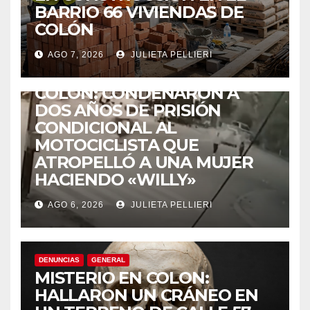
BARRIO 66 VIVIENDAS DE
COLÓN
AGO 7, 2026
JULIETA PELLIERI
ACCIDENTES
COLÓN: CONDENARON A
DOS AÑOS DE PRISIÓN
CONDICIONAL AL
MOTOCICLISTA QUE
ATROPELLÓ A UNA MUJER
HACIENDO «WILLY»
AGO 6, 2026
JULIETA PELLIERI
DENUNCIAS
GENERAL
MISTERIO EN COLON:
HALLARON UN CRÁNEO EN