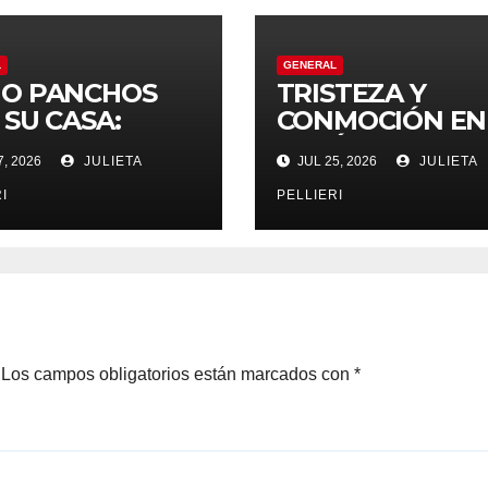
L
GENERAL
O PANCHOS
TRISTEZA Y
 SU CASA:
CONMOCIÓN EN
NCHOS
COLÓN: SEGUN
, 2026
JULIETA
JUL 25, 2026
JULIETA
LTOS
«GUITO» QUIRO
ZANDO EL
FALLECIÓ EN LA
I
PELLIERI
LEVARD
PÚBLICA
NCIPAL DE
ÓN
Los campos obligatorios están marcados con
*