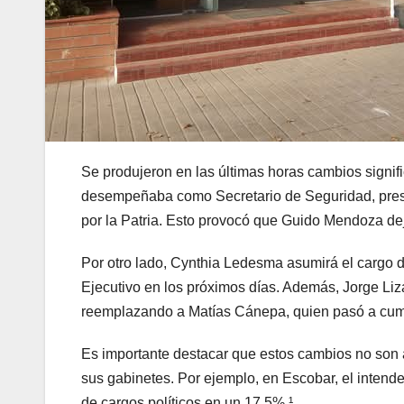
anel
tın al
tın al
anel
anel
Se produjeron en las últimas horas cambios signifi
desempeñaba como Secretario de Seguridad, prese
anel
por la Patria. Esto provocó que Guido Mendoza dej
anel
Por otro lado, Cynthia Ledesma asumirá el cargo d
Ejecutivo en los próximos días. Además, Jorge Liz
anel
reemplazando a Matías Cánepa, quien pasó a cumpl
anel
Es importante destacar que estos cambios no son a
anel
sus gabinetes. Por ejemplo, en Escobar, el intend
de cargos políticos en un 17,5% ¹.