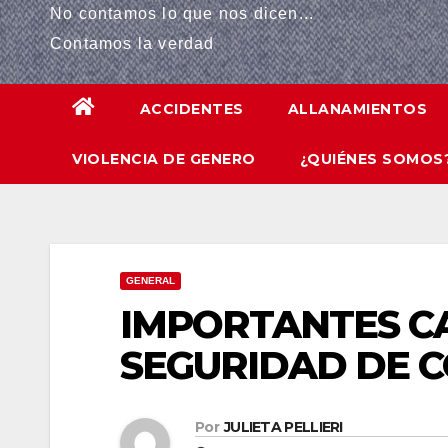
No contamos lo que nos dicen...
anel
Contamos la verdad
anel
ACCIDENTES
ALLANAMIENTOS
anel
VIOLENCIA DE GENERO
¿QUIÉNES SOMOS
anel
anel
anel
GENERAL
riş
IMPORTANTES CA
anel
SEGURIDAD DE 
anel
Por
JULIETA PELLIERI
anel