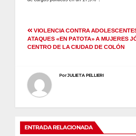
anel
anel
Navegación
VIOLENCIA CONTRA ADOLESCENTES
anel
ATAQUES «EN PATOTA» A MUJERES J
de
CENTRO DE LA CIUDAD DE COLÓN
anel
entradas
anel
anel
Por
JULIETA PELLIERI
anel
anel
anel
ENTRADA RELACIONADA
anel