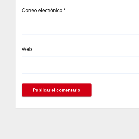
anel
Correo electrónico
*
Web
anel
anel
nk