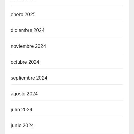
el
enero 2025
n al
diciembre 2024
el
noviembre 2024
ro
octubre 2024
iew
septiembre 2024
 Review
agosto 2024
julio 2024
junio 2024
ltra