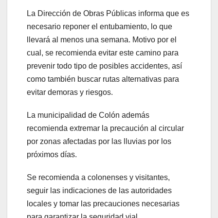
La Dirección de Obras Públicas informa que es
el
necesario reponer el entubamiento, lo que
llevará al menos una semana. Motivo por el
el
cual, se recomienda evitar este camino para
el
prevenir todo tipo de posibles accidentes, así
como también buscar rutas alternativas para
el
evitar demoras y riesgos.
el
La municipalidad de Colón además
recomienda extremar la precaución al circular
el
por zonas afectadas por las lluvias por los
el
próximos días.
el
Se recomienda a colonenses y visitantes,
seguir las indicaciones de las autoridades
el
locales y tomar las precauciones necesarias
para garantizar la seguridad vial.