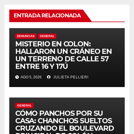
el
ENTRADA RELACIONADA
el
el
DENUNCIAS
GENERAL
MISTERIO EN COLON:
el
HALLARON UN CRÁNEO EN
UN TERRENO DE CALLE 57
el
ENTRE 16 Y 17Ú
el
AGO 5, 2026
JULIETA PELLIERI
el
el
GENERAL
CÓMO PANCHOS POR SU
el
CASA: CHANCHOS SUELTOS
CRUZANDO EL BOULEVARD
el