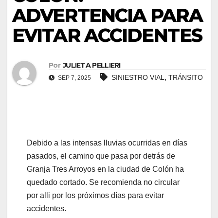
ADVERTENCIA PARA
el
EVITAR ACCIDENTES
el
el
Por
JULIETA PELLIERI
,
SINIESTRO VIAL
TRÁNSITO
SEP 7, 2025
el
el
el
Debido a las intensas lluvias ocurridas en días
el
pasados, el camino que pasa por detrás de
Granja Tres Arroyos en la ciudad de Colón ha
el
quedado cortado. Se recomienda no circular
ş
por alli por los próximos días para evitar
accidentes.
el