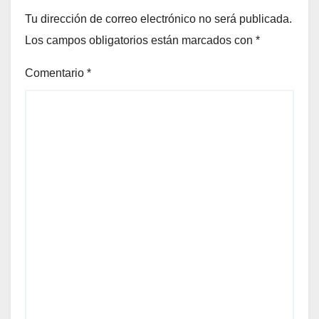
Tu dirección de correo electrónico no será publicada.
el
Los campos obligatorios están marcados con
*
Comentario
*
el
el
el
el