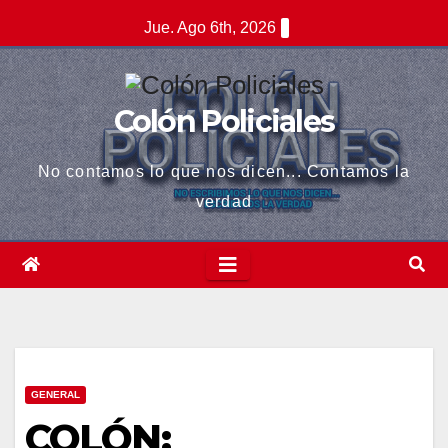
Saltar
el
Jue. Ago 6th, 2026
al
el
contenido
tleri
Colón Policiales
No contamos lo que nos dicen... Contamos la
verdad
el
GENERAL
COLÓN:
el