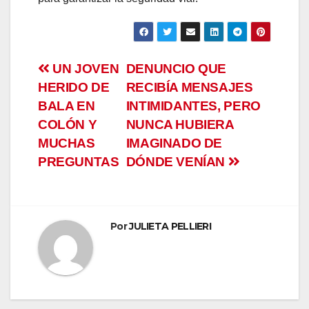
el
el
Navegación
el
UN JOVEN
DENUNCIO QUE
HERIDO DE
RECIBÍA MENSAJES
de
n al
BALA EN
INTIMIDANTES, PERO
entradas
COLÓN Y
NUNCA HUBIERA
n al
MUCHAS
IMAGINADO DE
PREGUNTAS
DÓNDE VENÍAN
el
el
el
Por
JULIETA PELLIERI
el
el