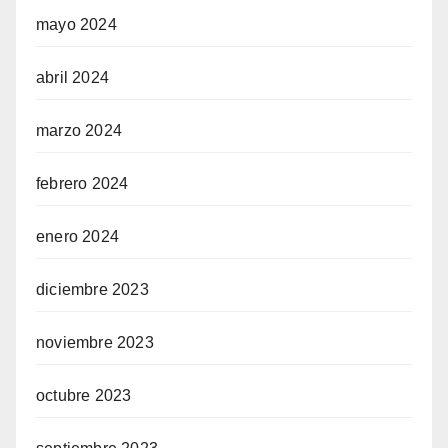
iew
mayo 2024
view
abril 2024
o
marzo 2024
view
febrero 2024
u veren siteler
enero 2024
diciembre 2023
riş telegram
iş
noviembre 2023
octubre 2023