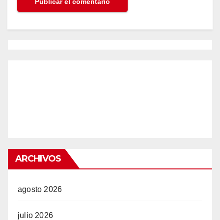
n al
el
el
ARCHIVOS
el
agosto 2026
el
el
julio 2026