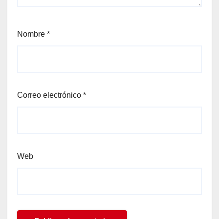
el
el
Nombre
*
el
el
Correo electrónico
*
Web
el
el