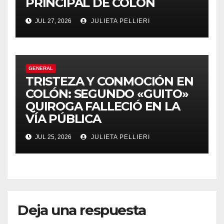
PRINCIPAL DE COLÓN
el
JUL 27, 2026
JULIETA PELLIERI
el
el
GENERAL
TRISTEZA Y CONMOCIÓN EN
el
COLÓN: SEGUNDO «GUITO»
QUIROGA FALLECIÓ EN LA
el
VÍA PÚBLICA
el
JUL 25, 2026
JULIETA PELLIERI
el
el
Deja una respuesta