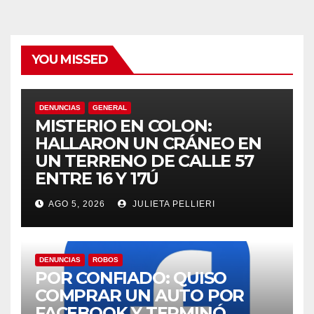
YOU MISSED
ş
DENUNCIAS
GENERAL
MISTERIO EN COLON:
HALLARON UN CRÁNEO EN
et
UN TERRENO DE CALLE 57
ENTRE 16 Y 17Ú
i
AGO 5, 2026
JULIETA PELLIERI
riş
DENUNCIAS
ROBOS
POR CONFIADO: QUISO
COMPRAR UN AUTO POR
FACEBOOK Y TERMINÓ