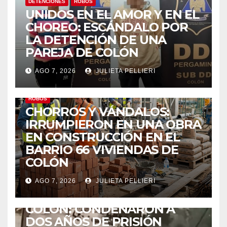
DETENCIONES
ROBOS
UNIDOS EN EL AMOR Y EN EL
CHOREO: ESCÁNDALO POR
LA DETENCIÓN DE UNA
PAREJA DE COLÓN
AGO 7, 2026
JULIETA PELLIERI
ROBOS
CHORROS Y VÁNDALOS:
IRRUMPIERON EN UNA OBRA
EN CONSTRUCCIÓN EN EL
BARRIO 66 VIVIENDAS DE
COLÓN
AGO 7, 2026
JULIETA PELLIERI
ACCIDENTES
COLÓN: CONDENARON A
DOS AÑOS DE PRISIÓN