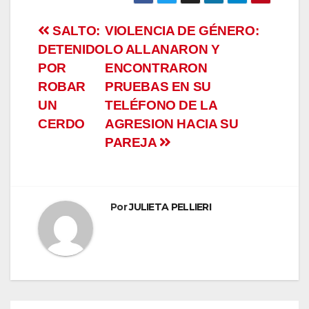
Navegación
SALTO:
VIOLENCIA DE GÉNERO:
DETENIDO
LO ALLANARON Y
de
POR
ENCONTRARON
entradas
ROBAR
PRUEBAS EN SU
UN
TELÉFONO DE LA
CERDO
AGRESION HACIA SU
PAREJA
Por
JULIETA PELLIERI