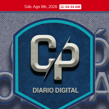
Saltar
Sáb. Ago 8th, 2026
11:34:35 AM
al
contenido