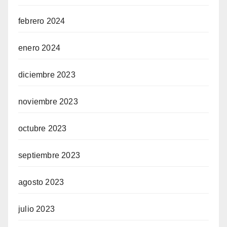
dcasino
febrero 2024
randpashabet
enero 2024
asino siteleri
diciembre 2023
oliganbet giriş
noviembre 2023
ojobet
oliganbet
octubre 2023
acklink Panel
septiembre 2023
xbet
agosto 2023
julio 2023