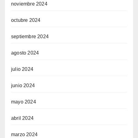
dcasino
noviembre 2024
uperbetin giriş
octubre 2024
izipal
septiembre 2024
etpark
agosto 2024
ojobet giriş
julio 2024
zmir escort
junio 2024
orno
mayo 2024
dcasino
usulabet
abril 2024
iltonbet giriş
marzo 2024