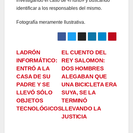
investigando el caso de «Hurto» y buscando
identificar a los responsables del mismo.
acklink panel
acklink panel
Fotografía meramente Ilustrativa.
acklink panel
acklink panel
Navegación
LADRÓN
EL CUENTO DEL
INFORMÁTICO:
REY SALOMON:
acklink panel
de
ENTRÓ A LA
DOS HOMBRES
entradas
CASA DE SU
ALEGABAN QUE
acklink Panel
PADRE Y SE
UNA BICICLETA ERA
lluminati
LLEVÓ SÓLO
SUYA, SE LA
OBJETOS
TERMINÓ
acklink
TECNOLÓGICOS
LLEVANDO LA
JUSTICIA
acklink Panel
acklink