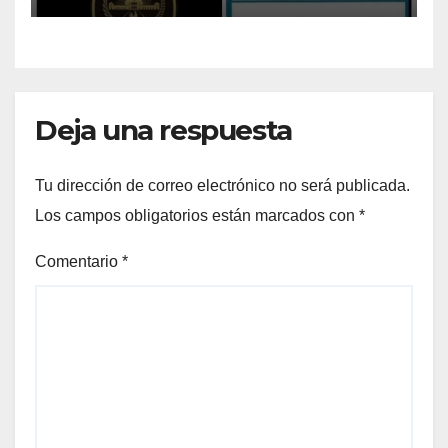
acklink
acklink satın al
acklink panel
Deja una respuesta
acklink panel
Tu dirección de correo electrónico no será publicada.
acklink panel
Los campos obligatorios están marcados con
*
acklink panel
Comentario
*
acklink panel
acklink panel
acklink panel
acklink panel