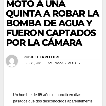
MOTO A UNA
acklink panel
QUINTA A ROBAR LA
BOMBA DE AGUA Y
acklink panel
FUERON CAPTADOS
acklink Panel
POR LA CÁMARA
acklink panel
acklink panel
Por
JULIETA PELLIERI
,
AMENAZAS
MOTOS
acklink Panel
SEP 26, 2025
acklink Panel
acklink panel
Un hombre de 65 años denunció en días
acklink panel
pasados que dos desconocidos aparentemente