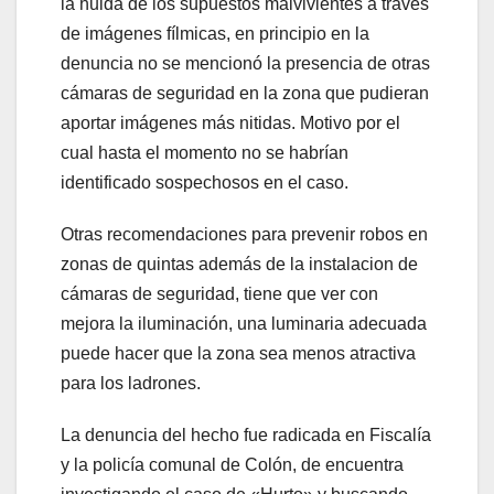
la huida de los supuestos malvivientes a través
acklink panel
de imágenes fílmicas, en principio en la
denuncia no se mencionó la presencia de otras
acklink panel
cámaras de seguridad en la zona que pudieran
acklink panel
aportar imágenes más nitidas. Motivo por el
cual hasta el momento no se habrían
acklink panel
identificado sospechosos en el caso.
acklink panel
Otras recomendaciones para prevenir robos en
zonas de quintas además de la instalacion de
acklink panel
cámaras de seguridad, tiene que ver con
acklink panel
mejora la iluminación, una luminaria adecuada
puede hacer que la zona sea menos atractiva
acklink panel
para los ladrones.
acklink panel
La denuncia del hecho fue radicada en Fiscalía
y la policía comunal de Colón, de encuentra
acklink panel