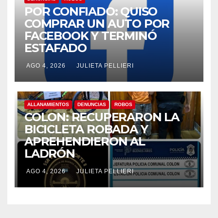
POR CONFIADO: QUISO
COMPRAR UN AUTO POR
FACEBOOK Y TERMINÓ
ESTAFADO
AGO 4, 2026
JULIETA PELLIERI
ALLANAMIENTOS
DENUNCIAS
ROBOS
COLON: RECUPERARON LA
BICICLETA ROBADA Y
APREHENDIERON AL
LADRÓN
AGO 4, 2026
JULIETA PELLIERI