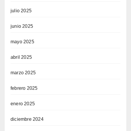
julio 2025
arsbahis giriş
junio 2025
arsbahis
rimebahis
mayo 2025
rimebahis Giriş
abril 2025
ezarcasino
marzo 2025
หวยออนไลน์
febrero 2025
ixbet
enero 2025
ojobet
diciembre 2024
oliganbet giriş