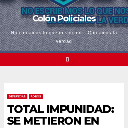
acklink panel
Colón Policiales
acklink panel
No contamos lo que nos dicen... Contamos la
acklink panel
verdad
acklink panel
acklink Panel
acklink panel
acklink giriş
DENUNCIAS
ROBOS
acklink panel
TOTAL IMPUNIDAD:
acklink Panel
SE METIERON EN
acklink panel