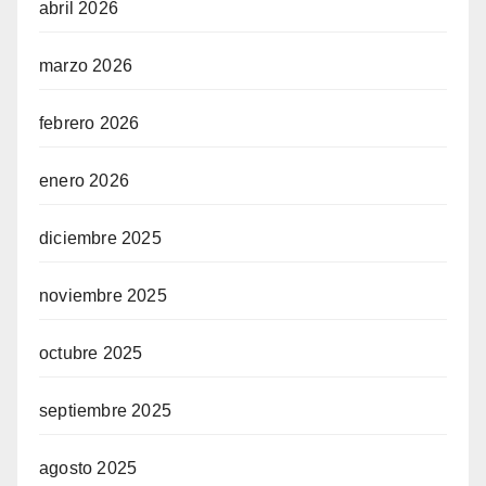
abril 2026
izipal
marzo 2026
ojobet güncel giriş
febrero 2026
ulibet
enero 2026
eritking
nadoluslot
diciembre 2025
ojobet
noviembre 2025
ros Maç Tv
octubre 2025
eritking
septiembre 2025
eritking giriş
agosto 2025
arsbahis