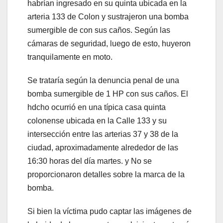
acklink panel
habrían ingresado en su quinta ubicada en la
arteria 133 de Colon y sustrajeron una bomba
acklink satın al
sumergible de con sus caños. Según las
cámaras de seguridad, luego de esto, huyeron
acklink satın al
tranquilamente en moto.
acklink Panel
Se trataría según la denuncia penal de una
acklink panel
bomba sumergible de 1 HP con sus caños. El
hdcho ocurrió en una típica casa quinta
acklink panel
colonense ubicada en la Calle 133 y su
intersección entre las arterias 37 y 38 de la
acklink Panel
ciudad, aproximadamente alrededor de las
16:30 horas del día martes. y No se
acklink panel
proporcionaron detalles sobre la marca de la
acklink panel
bomba.
acklink panel
Si bien la víctima pudo captar las imágenes de