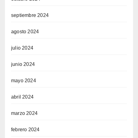
iew
septiembre 2024
view
agosto 2024
o
julio 2024
view
u veren siteler
junio 2024
mayo 2024
riş telegram
abril 2024
iş
marzo 2024
febrero 2024