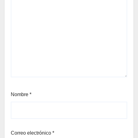
el
el
el
el
Nombre
*
el
el
Correo electrónico
*