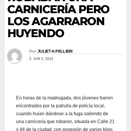
CARNICERÍA PERO
el
LOS AGARRARON
el
HUYENDO
el
el
Por
JULIETA PELLIERI
JUN 2, 2023
el
el
el
En horas de la madrugada, dos jóvenes fueron
el
encontrados por la patrulla de policía local,
cuando huían dándose a la fuga saliendo de
ş
una carnicería que robaron, situada en Calle 21
el
y 44 de la ciudad, con posesión de varios kilos