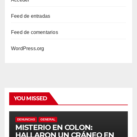
Feed de entradas
Feed de comentarios
ş
WordPress.org
et
i
YOU MISSED
DENUNCIAS
GENERAL
MISTERIO EN COLON:
HALLARON UN CRÁNEO EN