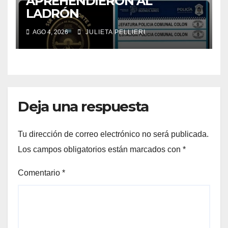
APREHENDIERON AL
LADRÓN
el
AGO 4, 2026
JULIETA PELLIERI
el
el
Deja una respuesta
Tu dirección de correo electrónico no será publicada.
el
Los campos obligatorios están marcados con
*
el
Comentario
*