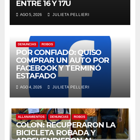
ENTRE 16 Y 17Ú
el
AGO 5, 2026
JULIETA PELLIERI
el
el
DENUNCIAS
ROBOS
POR CONFIADO: QUISO
el
COMPRAR UN AUTO POR
FACEBOOK Y TERMINÓ
el
ESTAFADO
el
AGO 4, 2026
JULIETA PELLIERI
el
el
ALLANAMIENTOS
DENUNCIAS
ROBOS
COLON: RECUPERARON LA
BICICLETA ROBADA Y