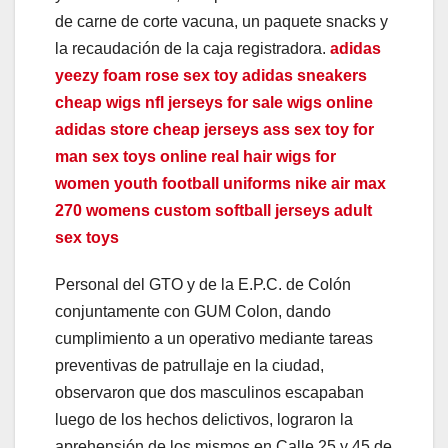
de carne de corte vacuna, un paquete snacks y
el
la recaudación de la caja registradora.
adidas
yeezy foam
rose sex toy
adidas sneakers
el
cheap wigs
nfl jerseys for sale
wigs online
adidas store
cheap jerseys
ass sex toy for
el
man
sex toys online
real hair wigs for
el
women
youth football uniforms
nike air max
270 womens
custom softball jerseys
adult
el
sex toys
el
Personal del GTO y de la E.P.C. de Colón
conjuntamente con GUM Colon, dando
el
cumplimiento a un operativo mediante tareas
el
preventivas de patrullaje en la ciudad,
observaron que dos masculinos escapaban
el
luego de los hechos delictivos, lograron la
aprehensión de los mismos en Calle 25 y 45 de