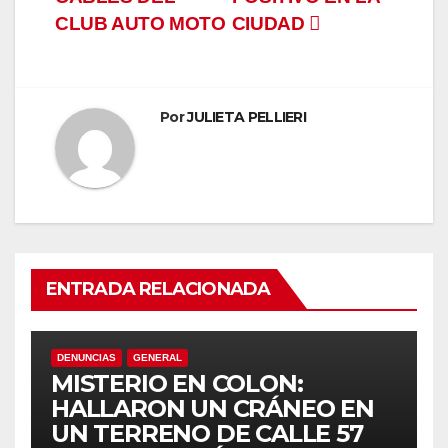
el
entradas
CLUB AUTO MOTO
CIUDAD
el
el
Por
JULIETA PELLIERI
el
el
el
ENTRADA RELACIONADA
el
el
DENUNCIAS
GENERAL
MISTERIO EN COLON:
el
HALLARON UN CRÁNEO EN
UN TERRENO DE CALLE 57
el