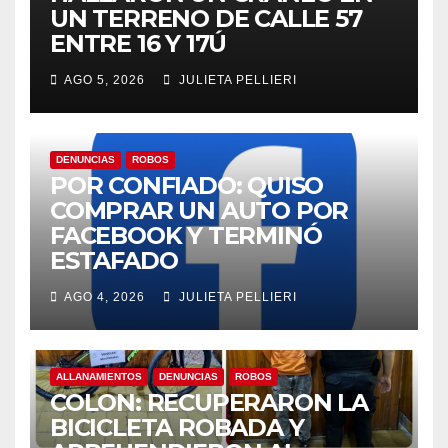
UN TERRENO DE CALLE 57
ENTRE 16 Y 17Ú
AGO 5, 2026
JULIETA PELLIERI
DENUNCIAS
ROBOS
POR CONFIADO: QUISO
COMPRAR UN AUTO POR
FACEBOOK Y TERMINÓ
ESTAFADO
AGO 4, 2026
JULIETA PELLIERI
ALLANAMIENTOS
DENUNCIAS
ROBOS
COLON: RECUPERARON LA
BICICLETA ROBADA Y