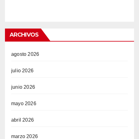
el
el
ARCHIVOS
el
el
agosto 2026
el
julio 2026
el
junio 2026
el
mayo 2026
abril 2026
el
marzo 2026
el