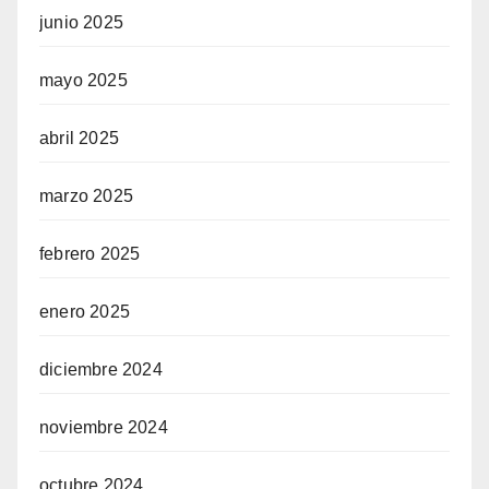
el
junio 2025
mayo 2025
n al
abril 2025
el
marzo 2025
ro
febrero 2025
iew
 Review
enero 2025
diciembre 2024
noviembre 2024
ltra
octubre 2024