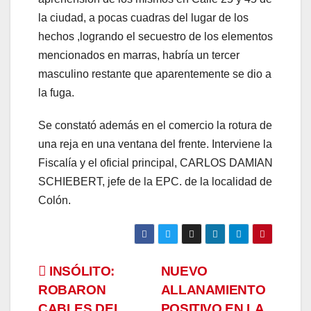
el
la ciudad, a pocas cuadras del lugar de los
el
hechos ,logrando el secuestro de los elementos
mencionados en marras, habría un tercer
el
masculino restante que aparentemente se dio a
la fuga.
n al
Se constató además en el comercio la rotura de
n al
una reja en una ventana del frente. Interviene la
el
Fiscalía y el oficial principal, CARLOS DAMIAN
SCHIEBERT, jefe de la EPC. de la localidad de
el
Colón.
el
el
Navegación
INSÓLITO:
NUEVO
ROBARON
ALLANAMIENTO
el
de
CABLES DEL
POSITIVO EN LA