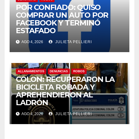
POR CONFIADO: QUISO
COMPRAR UN AUTO POR
FACEBOOK Y TERMINÓ
ESTAFADO
AGO 4, 2026
JULIETA PELLIERI
ALLANAMIENTOS
DENUNCIAS
ROBOS
COLON: RECUPERARON LA
BICICLETA ROBADA Y
APREHENDIERON AL
LADRÓN
AGO 4, 2026
JULIETA PELLIERI