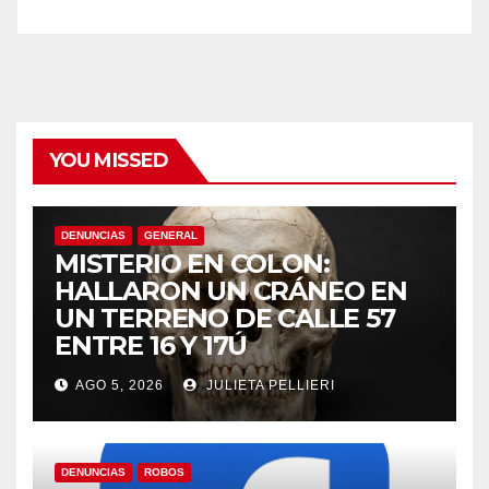
YOU MISSED
DENUNCIAS
GENERAL
MISTERIO EN COLON:
HALLARON UN CRÁNEO EN
UN TERRENO DE CALLE 57
ENTRE 16 Y 17Ú
AGO 5, 2026
JULIETA PELLIERI
DENUNCIAS
ROBOS