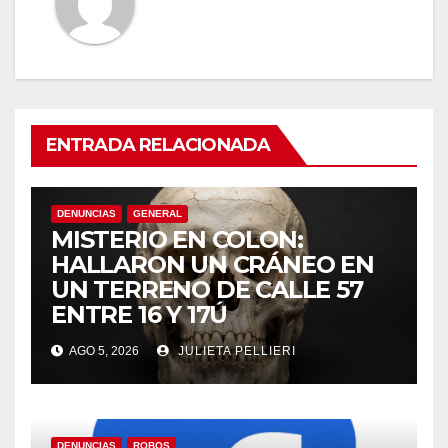
ENTRADA RELACIONADA
DENUNCIAS
GENERAL
MISTERIO EN COLON:
HALLARON UN CRÁNEO EN
UN TERRENO DE CALLE 57
ENTRE 16 Y 17Ú
AGO 5, 2026
JULIETA PELLIERI
DENUNCIAS
ROBOS