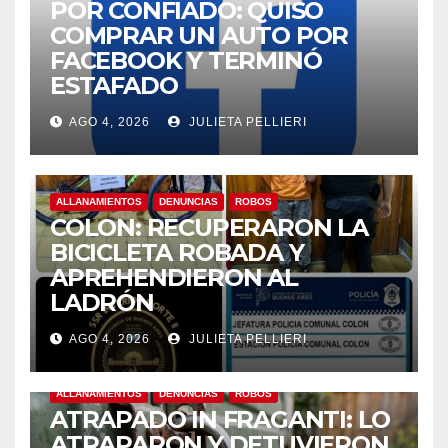
POR CONFIADO: QUISO
COMPRAR UN AUTO POR
FACEBOOK Y TERMINÓ
ESTAFADO
AGO 4, 2026
JULIETA PELLIERI
ALLANAMIENTOS
DENUNCIAS
ROBOS
COLON: RECUPERARON LA
BICICLETA ROBADA Y
APREHENDIERON AL
LADRÓN
AGO 4, 2026
JULIETA PELLIERI
ALLANAMIENTOS
DENUNCIAS
ROBOS
ATRAPADO IN FRAGANTI: LO
ATRAPARON Y DETUVIERON