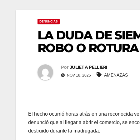
ink panel
DENUNCIAS
ink panel
LA DUDA DE SIE
ink panel
ROBO O ROTURA
ink panel
ink panel
Por
JULIETA PELLIERI
AMENAZAS
NOV 18, 2025
ink panel
ink Panel
ink panel
El hecho ocurrió horas atrás en una reconocida ve
denunció que al llegar a abrir el comercio, se enco
ink giriş
destruido durante la madrugada.
ink panel