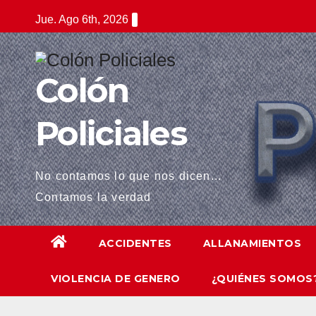
Saltar
ink panel
Jue. Ago 6th, 2026
al
ink panel
contenido
ink paketleri
Colón
ink
Policiales
ink
ink
No contamos lo que nos dicen...
Contamos la verdad
ink
ink
ACCIDENTES
ALLANAMIENTOS
ink panel
VIOLENCIA DE GENERO
¿QUIÉNES SOMOS
ink panel