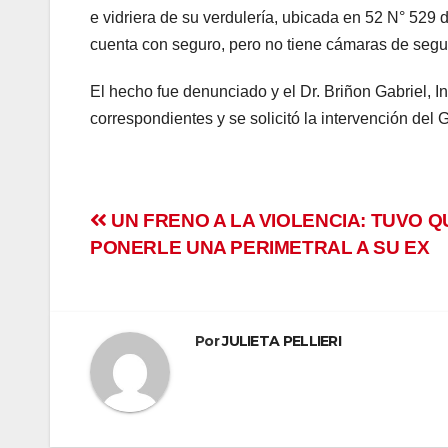
e vidriera de su verdulería, ubicada en 52 N° 529 
ink Panel
cuenta con seguro, pero no tiene cámaras de segur
ink panel
El hecho fue denunciado y el Dr. Briñon Gabriel, In
correspondientes y se solicitó la intervención del 
ink panel
ink panel
Navegación
UN FRENO A LA VIOLENCIA: TUVO Q
ink Panel
PONERLE UNA PERIMETRAL A SU EX
de
ink panel
entradas
ink panel
Por
JULIETA PELLIERI
ink Panel
ink Panel