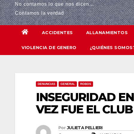
No contamos lo que nos dicen...
anel
Contamos la verdad
anel
ACCIDENTES
ALLANAMIENTOS
anel
VIOLENCIA DE GENERO
¿QUIÉNES SOMOS
anel
anel
anel
DENUNCIAS
GENERAL
ROBOS
riş
INSEGURIDAD EN
anel
VEZ FUE EL CLU
anel
Por
JULIETA PELLIERI
anel