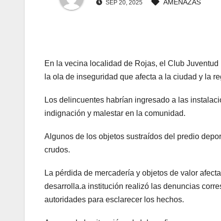
AMENAZAS
SEP 20, 2025
anel
anel
En la vecina localidad de Rojas, el Club Juventu
anel
la ola de inseguridad que afecta a la ciudad y la re
anel
Los delincuentes habrían ingresado a las instalac
anel
indignación y malestar en la comunidad.
anel
Algunos de los objetos sustraídos del predio depo
crudos.
anel
La pérdida de mercadería y objetos de valor afecta 
anel
desarrolla.a institución realizó las denuncias co
autoridades para esclarecer los hechos.
anel