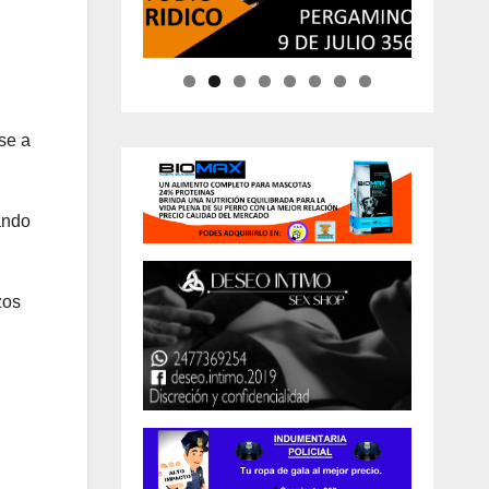
se a
ando
zos