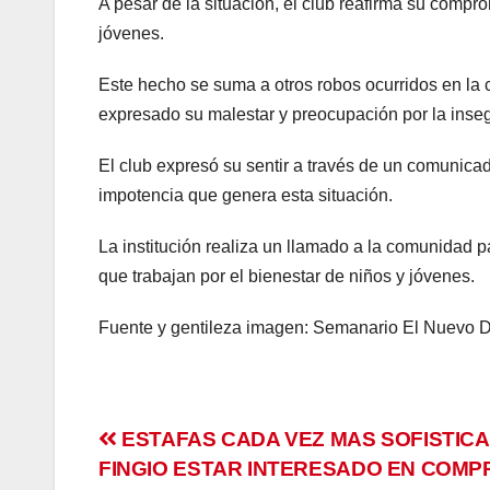
A pesar de la situación, el club reafirma su compr
anel
jóvenes.
tın al
Este hecho se suma a otros robos ocurridos en la
tın al
expresado su malestar y preocupación por la insegu
anel
El club expresó su sentir a través de un comunicad
impotencia que genera esta situación.
anel
La institución realiza un llamado a la comunidad p
anel
que trabajan por el bienestar de niños y jóvenes.
anel
Fuente y gentileza imagen: Semanario El Nuevo D
anel
anel
Navegación
ESTAFAS CADA VEZ MAS SOFISTICA
anel
FINGIO ESTAR INTERESADO EN COMP