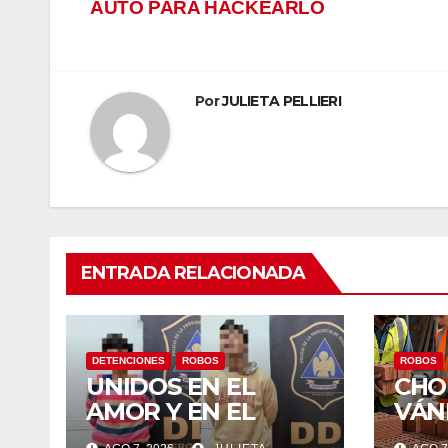
de
AUTO PARA HACKEARLO
anel
entradas
anel
Por
JULIETA PELLIERI
anel
anel
anel
anel
ENTRADA RELACIONADA
anel
anel
DETENCIONES
ROBOS
ROBOS
UNIDOS EN EL
CHO
anel
AMOR Y EN EL
VÁN
CHOREO:
IRR
anel