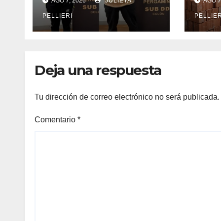
AGO 7, 2026
JULIETA
AGO 7
ESCÁNDALO POR
UNA
anel
LA DETENCIÓN DE
CON
PELLIERI
PELLIER
UNA PAREJA DE
EL B
anel
COLÓN
VIV
COL
anel
Deja una respuesta
anel
Tu dirección de correo electrónico no será publicada.
anel
Comentario
*
anel
anel