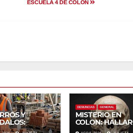
ESCUELA 4 DE COLÓN
DENUNCIAS
GENERAL
RROS Y
MISTERIO EN
DALOS:
COLON: HALLA
UMPIERON EN
UN CRÁNEO EN