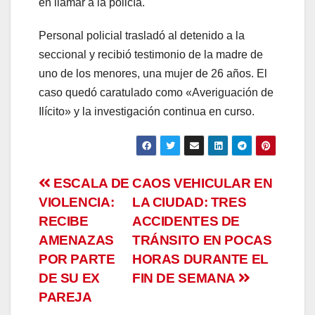
en llamar a la policía.
Personal policial trasladó al detenido a la
seccional y recibió testimonio de la madre de
uno de los menores, una mujer de 26 años. El
caso quedó caratulado como «Averiguación de
Ilícito» y la investigación continua en curso.
Navegación
ESCALA DE
CAOS VEHICULAR EN
VIOLENCIA:
LA CIUDAD: TRES
de
RECIBE
ACCIDENTES DE
entradas
AMENAZAS
TRÁNSITO EN POCAS
POR PARTE
HORAS DURANTE EL
DE SU EX
FIN DE SEMANA
PAREJA