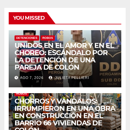
YOU MISSED
DETENCIONES
ROBOS
UNIDOS EN EL AMOR Y EN EL
CHOREO: ESCÁNDALO POR
LA DETENCIÓN DE UNA
PAREJA DE COLÓN
AGO 7, 2026
JULIETA PELLIERI
ROBOS
CHORROS Y VÁNDALOS:
IRRUMPIERON EN UNA OBRA
EN CONSTRUCCIÓN EN EL
BARRIO 66 VIVIENDAS DE