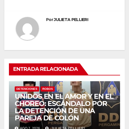
Por
JULIETA PELLIERI
ENTRADA RELACIONADA
DETENCIONES
ROBOS
UNIDOS EN EL AMOR Y EN EL
CHOREO: ESCÁNDALO POR
LA DETENCIÓN DE UNA
PAREJA DE COLÓN
AGO 7, 2026
JULIETA PELLIERI