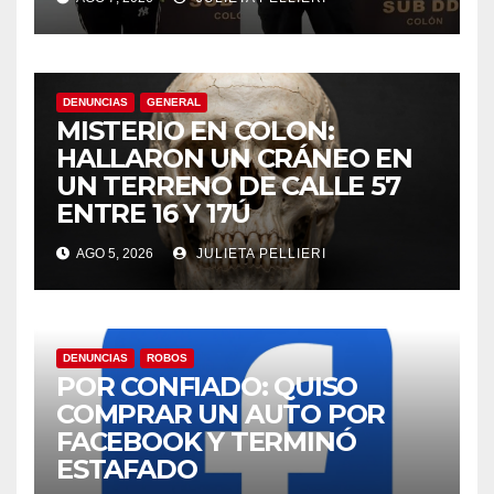
DENUNCIAS
GENERAL
MISTERIO EN COLON:
HALLARON UN CRÁNEO EN
UN TERRENO DE CALLE 57
ENTRE 16 Y 17Ú
AGO 5, 2026
JULIETA PELLIERI
DENUNCIAS
ROBOS
POR CONFIADO: QUISO
COMPRAR UN AUTO POR
FACEBOOK Y TERMINÓ
ESTAFADO