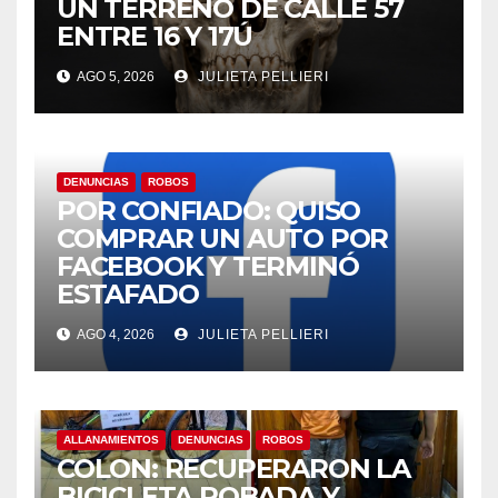
UN TERRENO DE CALLE 57
ENTRE 16 Y 17Ú
AGO 5, 2026
JULIETA PELLIERI
DENUNCIAS
ROBOS
POR CONFIADO: QUISO
COMPRAR UN AUTO POR
FACEBOOK Y TERMINÓ
ESTAFADO
AGO 4, 2026
JULIETA PELLIERI
ALLANAMIENTOS
DENUNCIAS
ROBOS
COLON: RECUPERARON LA
BICICLETA ROBADA Y