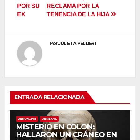
de
POR SU
RECLAMA POR LA
entradas
EX
TENENCIA DE LA HIJA
Por
JULIETA PELLIERI
ENTRADA RELACIONADA
DENUNCIAS
GENERAL
MISTERIO EN COLON:
HALLARON UN CRÁNEO EN