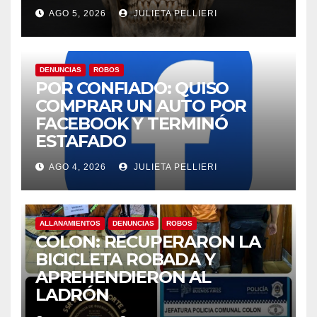
AGO 5, 2026
JULIETA PELLIERI
DENUNCIAS
ROBOS
POR CONFIADO: QUISO
COMPRAR UN AUTO POR
FACEBOOK Y TERMINÓ
ESTAFADO
AGO 4, 2026
JULIETA PELLIERI
ALLANAMIENTOS
DENUNCIAS
ROBOS
COLON: RECUPERARON LA
BICICLETA ROBADA Y
APREHENDIERON AL
LADRÓN