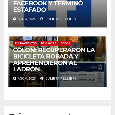
FACEBOOK Y TERMINÓ
ESTAFADO
AGO 4, 2026
JULIETA PELLIERI
ALLANAMIENTOS
DENUNCIAS
ROBOS
COLON: RECUPERARON LA
BICICLETA ROBADA Y
APREHENDIERON AL
LADRÓN
AGO 4, 2026
JULIETA PELLIERI