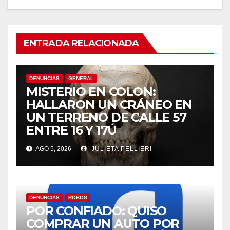
ENTRADA RELACIONADA
DENUNCIAS
GENERAL
MISTERIO EN COLON:
HALLARON UN CRÁNEO EN
UN TERRENO DE CALLE 57
ENTRE 16 Y 17Ú
AGO 5, 2026
JULIETA PELLIERI
DENUNCIAS
ROBOS
POR CONFIADO: QUISO
COMPRAR UN AUTO POR