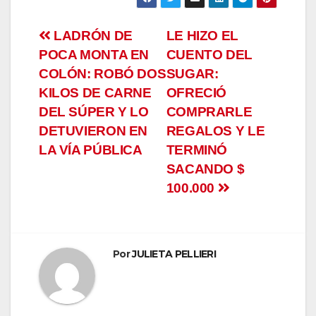
Navegación
LADRÓN DE
LE HIZO EL
POCA MONTA EN
CUENTO DEL
de
COLÓN: ROBÓ DOS
SUGAR:
entradas
KILOS DE CARNE
OFRECIÓ
DEL SÚPER Y LO
COMPRARLE
DETUVIERON EN
REGALOS Y LE
LA VÍA PÚBLICA
TERMINÓ
SACANDO $
100.000
Por
JULIETA PELLIERI