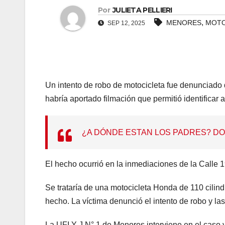
Por
JULIETA PELLIERI
panel
,
MENORES
MOT
SEP 12, 2025
panel
Panel
Un intento de robo de motocicleta fue denunciado 
panel
habría aportado filmación que permitió identificar
panel
¿A DÓNDE ESTAN LOS PADRES? D
Panel
Panel
El hecho ocurrió en la inmediaciones de la Calle 19
panel
Se trataría de una motocicleta Honda de 110 cilin
hecho. La víctima denunció el intento de robo y las
panel
La UFI Y J N° 1 de Menores interviene en el caso y