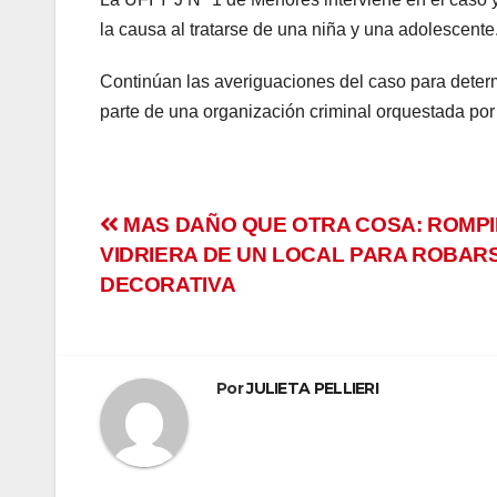
panel
la causa al tratarse de una niña y una adolescente
atın al
Continúan las averiguaciones del caso para deter
atın al
parte de una organización criminal orquestada po
Panel
panel
Navegación
MAS DAÑO QUE OTRA COSA: ROMPI
VIDRIERA DE UN LOCAL PARA ROBAR
panel
de
DECORATIVA
entradas
Panel
panel
Por
JULIETA PELLIERI
panel
panel