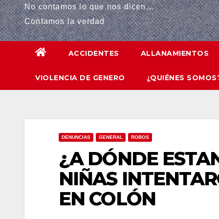
No contamos lo que nos dicen...
panel
Contamos la verdad
panel
ACCIDENTES
ALLANAMIENTOS
panel
VIOLENCIA DE GENERO
¿QUIÉNES SOMOS
panel
Panel
panel
DENUNCIAS
GENERAL
ROBOS
iriş
¿A DÓNDE ESTAN
panel
NIÑAS INTENTA
EN COLÓN
Panel
panel