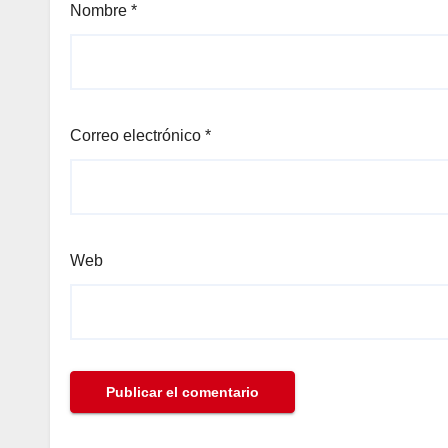
Nombre
*
panel
Panel
Panel
Correo electrónico
*
Panel
u
Web
panel
panel
panel