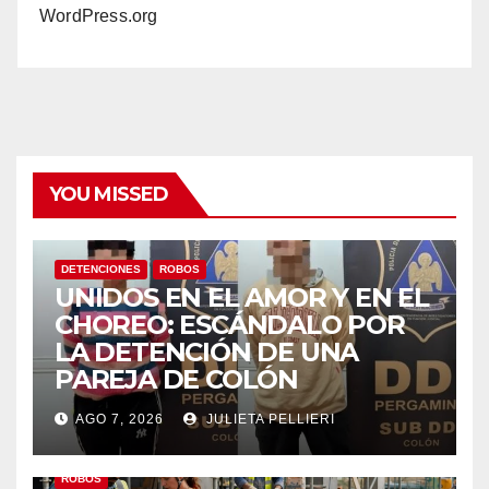
WordPress.org
YOU MISSED
DETENCIONES
ROBOS
UNIDOS EN EL AMOR Y EN EL
CHOREO: ESCÁNDALO POR
LA DETENCIÓN DE UNA
PAREJA DE COLÓN
AGO 7, 2026
JULIETA PELLIERI
ROBOS