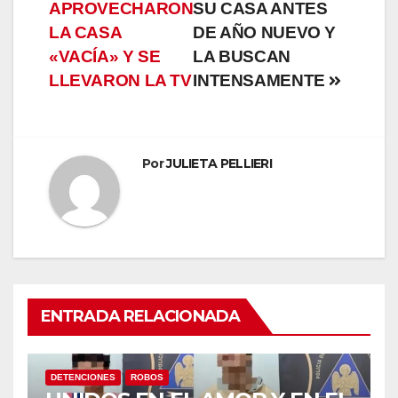
APROVECHARON
SU CASA ANTES
de
LA CASA
DE AÑO NUEVO Y
entradas
«VACÍA» Y SE
LA BUSCAN
LLEVARON LA TV
INTENSAMENTE
Por
JULIETA PELLIERI
ENTRADA RELACIONADA
DETENCIONES
ROBOS