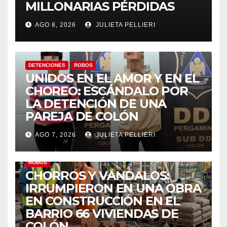
MILLONARIAS PÉRDIDAS
AGO 8, 2026
JULIETA PELLIERI
DETENCIONES
ROBOS
UNIDOS EN EL AMOR Y EN EL
CHOREO: ESCÁNDALO POR
LA DETENCIÓN DE UNA
PAREJA DE COLÓN
AGO 7, 2026
JULIETA PELLIERI
ROBOS
CHORROS Y VÁNDALOS:
IRRUMPIERON EN UNA OBRA
EN CONSTRUCCIÓN EN EL
BARRIO 66 VIVIENDAS DE
COLÓN