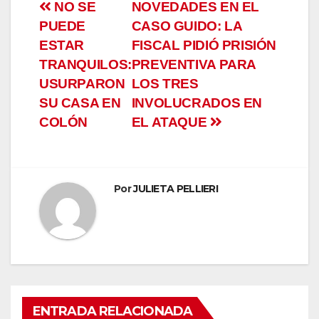
Navegación
NO SE
NOVEDADES EN EL
PUEDE
CASO GUIDO: LA
de
ESTAR
FISCAL PIDIÓ PRISIÓN
entradas
TRANQUILOS:
PREVENTIVA PARA
USURPARON
LOS TRES
SU CASA EN
INVOLUCRADOS EN
COLÓN
EL ATAQUE
Por
JULIETA PELLIERI
ENTRADA RELACIONADA