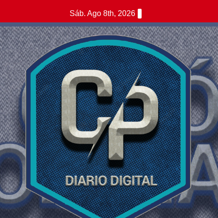
Saltar
Sáb. Ago 8th, 2026
al
contenido
i