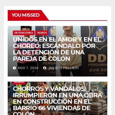
YOU MISSED
DETENCIONES
ROBOS
UNIDOS EN EL AMOR Y EN EL
CHOREO: ESCÁNDALO POR
LA DETENCIÓN DE UNA
PAREJA DE COLÓN
AGO 7, 2026
JULIETA PELLIERI
ROBOS
CHORROS Y VÁNDALOS:
IRRUMPIERON EN UNA OBRA
EN CONSTRUCCIÓN EN EL
BARRIO 66 VIVIENDAS DE
COLÓN