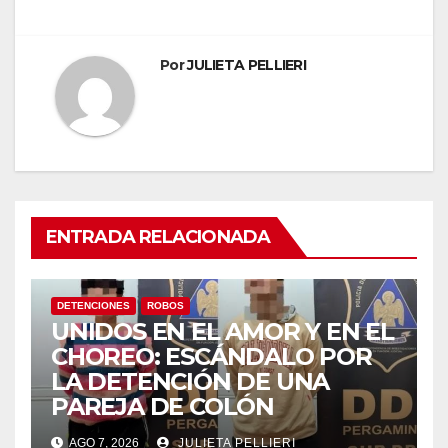
Por
JULIETA PELLIERI
ENTRADA RELACIONADA
DETENCIONES
ROBOS
UNIDOS EN EL AMOR Y EN EL
CHOREO: ESCÁNDALO POR
LA DETENCIÓN DE UNA
PAREJA DE COLÓN
AGO 7, 2026
JULIETA PELLIERI