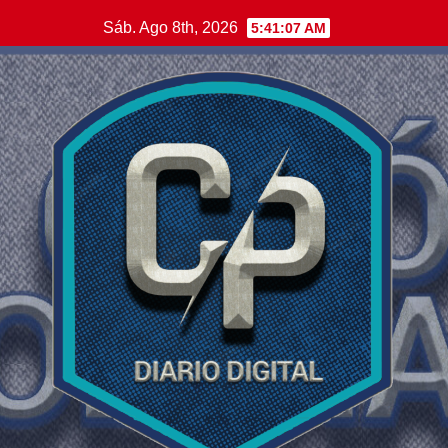
Saltar
Sáb. Ago 8th, 2026
5:41:08 AM
al
contenido