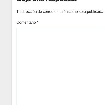
nk panel
Tu dirección de correo electrónico no será publicada.
nk Panel
Comentario
*
nk Panel
nk Panel
Oku
nk
nk panel
nk panel
nk panel