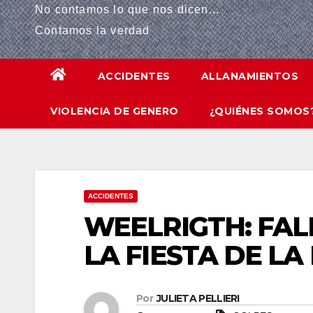
No contamos lo que nos dicen...
nk panel
Contamos la verdad
nk panel
ACCIDENTES
ALLANAMIENTOS
nk panel
VIOLENCIA DE GENERO
¿QUIÉNES SOMOS
nk panel
nk Panel
nk panel
ACCIDENTES
k giriş
WEELRIGTH: FAL
nk panel
LA FIESTA DE LA
nk Panel
Por
JULIETA PELLIERI
nk panel