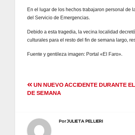
nk panel
En el lugar de los hechos trabajaron personal de
del Servicio de Emergencias.
nk panel
Debido a esta tragedia, la vecina localidad decretó
nk panel
culturales para el resto del fin de semana largo, r
nk panel
Fuente y gentileza imagen: Portal «El Faro».
nk panel
nk panel
Navegación
UN NUEVO ACCIDENTE DURANTE EL
nk panel
DE SEMANA
de
nk panel
entradas
nk panel
Por
JULIETA PELLIERI
nk panel