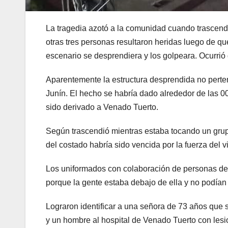
nk panel
k satın al
La tragedia azotó a la comunidad cuando trascendi
otras tres personas resultaron heridas luego de qu
k satın al
escenario se desprendiera y los golpeara. Ocurri
nk Panel
Aparentemente la estructura desprendida no pert
Junín. El hecho se habría dado alrededor de las 
nk panel
sido derivado a Venado Tuerto.
nk panel
Según trascendió mientras estaba tocando un grup
nk Panel
del costado habría sido vencida por la fuerza del
nk panel
Los uniformados con colaboración de personas de s
porque la gente estaba debajo de ella y no podían
nk panel
Lograron identificar a una señora de 73 años que 
nk panel
y un hombre al hospital de Venado Tuerto con lesi