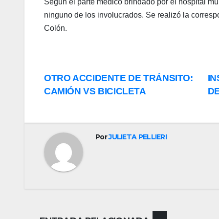
Según el parte médico brindado por el hospital mu
ninguno de los involucrados. Se realizó la corresp
 panel
Colón.
 panel
 Panel
Navegación
OTRO ACCIDENTE DE TRÁNSITO:
IN
 panel
CAMIÓN VS BICICLETA
DE
de
 panel
entradas
 Panel
Por
JULIETA PELLIERI
 Panel
 panel
 panel