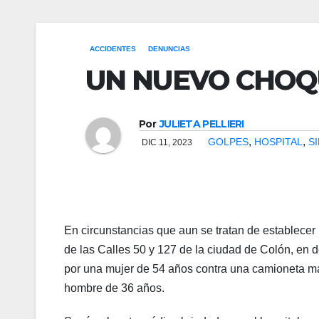
 panel
ACCIDENTES
DENUNCIAS
 panel
UN NUEVO CHOQ
 panel
 panel
Por
JULIETA PELLIERI
,
,
GOLPES
HOSPITAL
S
DIC 11, 2023
 Panel
 panel
giriş
En circunstancias que aun se tratan de establecer 
 panel
de las Calles 50 y 127 de la ciudad de Colón, en
por una mujer de 54 años contra una camioneta m
 Panel
hombre de 36 años.
 panel