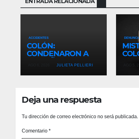
ENTRADA RELACIONADA
 panel
satın al
satın al
ACCIDENTES
DENUNCI
COLÓN:
MIS
 Panel
CONDENARON A
COL
 panel
DOS AÑOS DE
UN 
AGO 6, 2026
JULIETA PELLIERI
AGO 5, 
PRISIÓN
TER
 panel
CONDICIONAL AL
57 E
MOTOCICLISTA QUE
 Panel
ATROPELLÓ A UNA
Deja una respuesta
MUJER HACIENDO
 panel
«WILLY»
 panel
Tu dirección de correo electrónico no será publicada.
 panel
Comentario
*