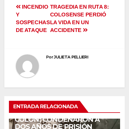
Navegación
INCENDIO
TRAGEDIA EN RUTA 8:
Y
COLOSENSE PERDIÓ
de
SOSPECHAS
LA VIDA EN UN
entradas
DE ATAQUE
ACCIDENTE
Por
JULIETA PELLIERI
ENTRADA RELACIONADA
ACCIDENTES
COLÓN: CONDENARON A
DOS AÑOS DE PRISIÓN