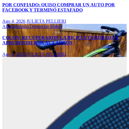
POR CONFIADO: QUISO COMPRAR UN AUTO POR
FACEBOOK Y TERMINÓ ESTAFADO
Ago 4, 2026
JULIETA PELLIERI
Allanamientos
Denuncias
Robos
COLON: RECUPERARON LA BICICLETA ROBADA Y
APREHENDIERON AL LADRÓN
Ago 4, 2026
JULIETA PELLIERI