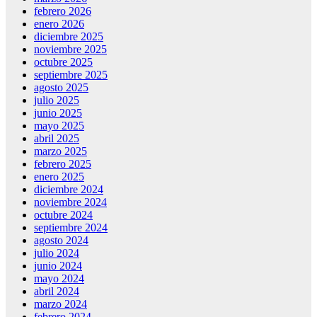
febrero 2026
enero 2026
diciembre 2025
noviembre 2025
v
octubre 2025
septiembre 2025
agosto 2025
julio 2025
riş
junio 2025
mayo 2025
abril 2025
marzo 2025
riş
febrero 2025
enero 2025
diciembre 2024
noviembre 2024
octubre 2024
Giriş
septiembre 2024
agosto 2024
julio 2024
junio 2024
น์
mayo 2024
abril 2024
marzo 2024
febrero 2024