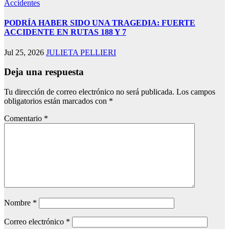
Accidentes
PODRÍA HABER SIDO UNA TRAGEDIA: FUERTE
ACCIDENTE EN RUTAS 188 Y 7
nel
nel
Jul 25, 2026
JULIETA PELLIERI
nel
Deja una respuesta
nel
Tu dirección de correo electrónico no será publicada.
Los campos
obligatorios están marcados con
*
nel
Comentario
*
nel
nel
nel
nel
nel
Nombre
*
nel
Correo electrónico
*
nel