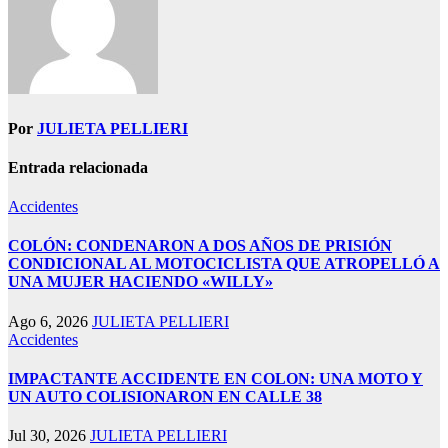
ın al
nel
nel
Por
JULIETA PELLIERI
nel
Entrada relacionada
nel
Accidentes
nel
nel
COLÓN: CONDENARON A DOS AÑOS DE PRISIÓN
CONDICIONAL AL MOTOCICLISTA QUE ATROPELLÓ A
nel
UNA MUJER HACIENDO «WILLY»
nel
Ago 6, 2026
JULIETA PELLIERI
Accidentes
nel
IMPACTANTE ACCIDENTE EN COLON: UNA MOTO Y
nel
UN AUTO COLISIONARON EN CALLE 38
nel
Jul 30, 2026
JULIETA PELLIERI
nel