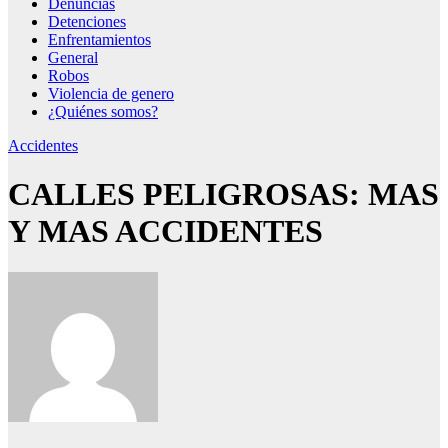
Denuncias
nel
Detenciones
Enfrentamientos
nel
General
Robos
nel
Violencia de genero
¿Quiénes somos?
Accidentes
CALLES PELIGROSAS: MAS
nel
Y MAS ACCIDENTES
nel
nel
nel
nel