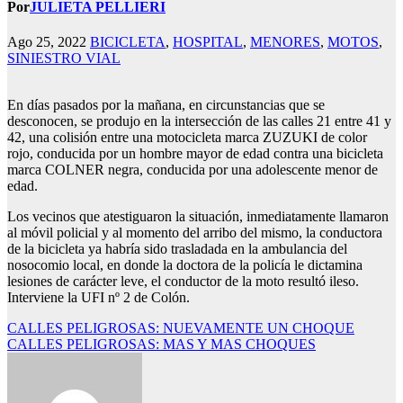
Por
JULIETA PELLIERI
nel
nel
Ago 25, 2022
BICICLETA
,
HOSPITAL
,
MENORES
,
MOTOS
,
SINIESTRO VIAL
nel
nel
En días pasados por la mañana, en circunstancias que se
desconocen, se produjo en la intersección de las calles 21 entre 41 y
42, una colisión entre una motocicleta marca ZUZUKI de color
rojo, conducida por un hombre mayor de edad contra una bicicleta
marca COLNER negra, conducida por una adolescente menor de
edad.
Los vecinos que atestiguaron la situación, inmediatamente llamaron
nel
al móvil policial y al momento del arribo del mismo, la conductora
de la bicicleta ya habría sido trasladada en la ambulancia del
nel
nosocomio local, en donde la doctora de la policía le dictamina
lesiones de carácter leve, el conductor de la moto resultó ileso.
Interviene la UFI nº 2 de Colón.
Navegación
CALLES PELIGROSAS: NUEVAMENTE UN CHOQUE
CALLES PELIGROSAS: MAS Y MAS CHOQUES
nk
de
entradas