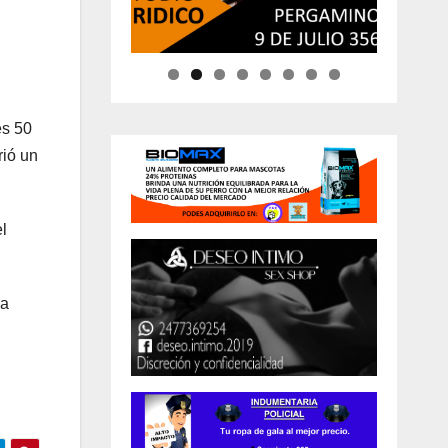
es 50
rió un
l
da