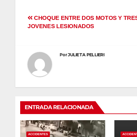
panel
atın al
Navegación
CHOQUE ENTRE DOS MOTOS Y TRE
JOVENES LESIONADOS
de
atın al
entradas
Panel
Por
JULIETA PELLIERI
panel
panel
Panel
panel
ENTRADA RELACIONADA
panel
panel
ACCIDENTES
ACCIDEN