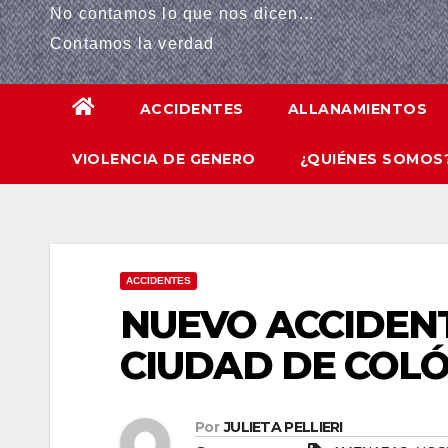
No contamos lo que nos dicen...
panel
Contamos la verdad
panel
ACCIDENTES
ALLANAMIENTOS
panel
VIOLENCIA DE GENERO
¿QUIÉNES SOMOS
panel
Panel
panel
ACCIDENTES
iriş
NUEVO ACCIDENT
panel
CIUDAD DE COL
Panel
Por
JULIETA PELLIERI
panel