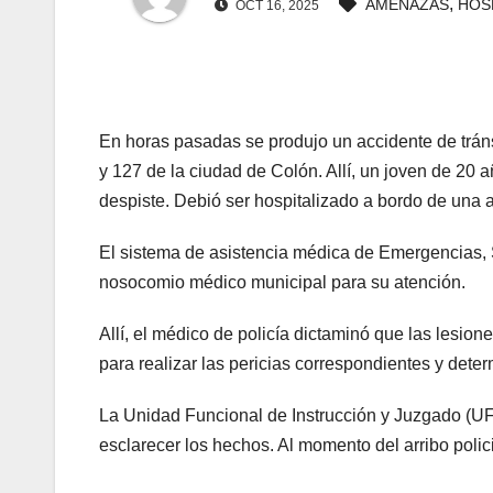
,
AMENAZAS
HOS
OCT 16, 2025
panel
panel
En horas pasadas se produjo un accidente de tránsi
Panel
y 127 de la ciudad de Colón. Allí, un joven de 20 a
panel
despiste. Debió ser hospitalizado a bordo de una
panel
El sistema de asistencia médica de Emergencias, SA
nosocomio médico municipal para su atención.
Panel
Allí, el médico de policía dictaminó que las lesiones
Panel
para realizar las pericias correspondientes y dete
panel
La Unidad Funcional de Instrucción y Juzgado (UFI 
esclarecer los hechos. Al momento del arribo polici
panel