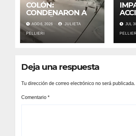
COLÓN:
IMP
panel
CONDENARON A
ACC
DOS AÑOS DE
COL
panel
AGO 6, 2026
JULIETA
JUL 30
PRISIÓN
Y U
panel
CONDICIONAL AL
COL
PELLIERI
PELLIER
MOTOCICLISTA QUE
CAL
panel
ATROPELLÓ A UNA
MUJER HACIENDO
panel
«WILLY»
Deja una respuesta
panel
Tu dirección de correo electrónico no será publicada.
panel
Comentario
*
panel
panel
panel