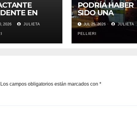
ACTANTE
PODRÍA HABER
IDENTE EN
SIDO UNA
ON: UNA MOTO
TRAGEDIA: FUE
, 2026
JULIETA
JUL 25, 2026
JULIETA
N AUTO
ACCIDENTE EN
ISIONARON EN
RUTAS 188 Y 7
I
PELLIERI
LE 38
Los campos obligatorios están marcados con
*