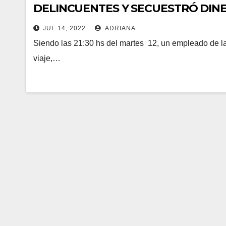
DELINCUENTES Y SECUESTRÓ DINE
 panel
VARIAS
JUL 14, 2022
ADRIANA
 panel
Siendo las 21:30 hs del martes 12, un empleado de la
viaje,…
k Panel
 panel
 panel
k Panel
k Panel
 panel
 panel