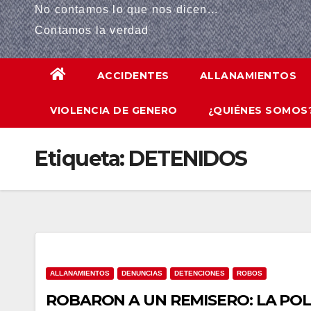
No contamos lo que nos dicen...
 panel
Contamos la verdad
 panel
ACCIDENTES
ALLANAMIENTOS
 panel
VIOLENCIA DE GENERO
¿QUIÉNES SOMOS
 panel
k Panel
Etiqueta:
DETENIDOS
 panel
 giriş
 panel
k Panel
ALLANAMIENTOS
DENUNCIAS
DETENCIONES
ROBOS
ROBARON A UN REMISERO: LA POL
 panel